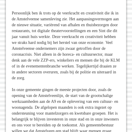
Persoonlijk ben ik trots op de veerkracht en creativiteit die ik in
de Amstelveense samenleving zie. Het aanpassingsvermogen aan
de nieuwe situatie, variërend van afhalen en thuisbezorgen door
restaurants, tot digitale theatervoorstellingen en een Sint die dit
jaar vanuit huis werkte. Deze veerkracht en creativiteit hebben
we straks hard nodig bij het herstel van onze economie. Veel
Amstelveense ondernemers zijn zwaar getroffen door de
coronacrisis. Niet alleen in de horeca- en cultuursector, maar
denk aan de vele ZZP-ers, winkeliers en mensen die bij de KLM
of in de evenementenbranche werken. Tegelijkertijd draaien ze
in andere sectoren overuren, zoals bij de politie en uiteraard in
de zorg.
In onze gemeente gingen de meeste projecten door, zoals de
opening van de Amstelveenlijn, de start van de grootschalige
werkzaamheden aan de A9 en de oplevering van een cultuur- en
woonagenda. De afgelopen maanden is ook extra ingezet op
ondersteuning voor mantelzorgers en kwetsbare groepen. Het is
belangrijk te blijven investeren in onze stad en in onze inwoners
en ons voor te bereiden op de toekomst. Als gemeentebestuur
willen we dat Amstelveen een stad blijft waar mensen graag