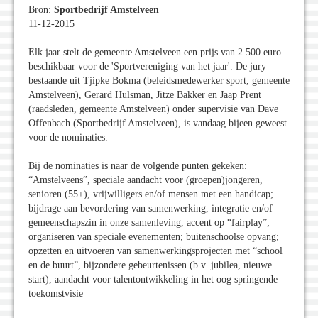
Bron:
Sportbedrijf Amstelveen
11-12-2015
Elk jaar stelt de gemeente Amstelveen een prijs van 2.500 euro
beschikbaar voor de 'Sportvereniging van het jaar'. De jury
bestaande uit Tjipke Bokma (beleidsmedewerker sport, gemeente
Amstelveen), Gerard Hulsman, Jitze Bakker en Jaap Prent
(raadsleden, gemeente Amstelveen) onder supervisie van Dave
Offenbach (Sportbedrijf Amstelveen), is vandaag bijeen geweest
voor de nominaties.
Bij de nominaties is naar de volgende punten gekeken:
“Amstelveens”, speciale aandacht voor (groepen)jongeren,
senioren (55+), vrijwilligers en/of mensen met een handicap;
bijdrage aan bevordering van samenwerking, integratie en/of
gemeenschapszin in onze samenleving, accent op “fairplay”;
organiseren van speciale evenementen; buitenschoolse opvang;
opzetten en uitvoeren van samenwerkingsprojecten met “school
en de buurt”, bijzondere gebeurtenissen (b.v. jubilea, nieuwe
start), aandacht voor talentontwikkeling in het oog springende
toekomstvisie