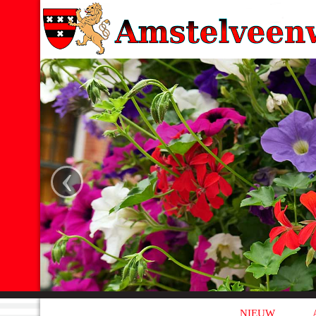
‹
NIEUW