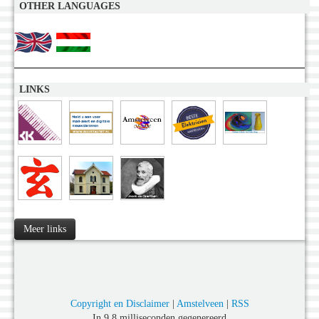
OTHER LANGUAGES
LINKS
Meer links
Copyright en Disclaimer
|
Amstelveen
|
RSS
In 9,8 milliseconden gegenereerd