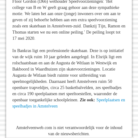
Floor Gordon (D66) wethouder Speelvoorzieningen: 'Het
college van B en W geeft graag gehoor aan deze sympathieke
motie. We laten het aan onze (jonge) inwoners over om aan te
geven of zij behoefte hebben aan een extra speelvoorziening
zoals een skatebaan in Amstelveen-zuid. Dankzij Tijn, Ramon en
Thomas starten we nu een online peiling.' De peiling loopt tot
17 mei 2020.
In Bankras ligt een professionele skatebaan. Deze is op initiatief
van de wijk ruim 10 jaar geleden aangelegd. In Elsrijk ligt een
rolschaatsbaan en aan de Augusta de Witlaan in Westwijk en
Bakboord in Waardhuizen zijn skatevoorzieningen. Locatie
Augusta de Witlaan biedt ruimte voor uitbreiding van
speelmogelijkheden. Daarnaast heeft Amstelveen ruim 50
openbare trapveldjes, circa 25 basketbalvelden, zes speelbadjes
en circa 190 speelplaatsen met speeltoestellen, waaronder de
openbaar toegankelijke schoolpleinen.
Zie ook:
Speelplaatsen en
speelbadjes in Amstelveen
Amstelveenweb.com is niet verantwoordelijk voor de inhoud
van de nieuwsberichten.