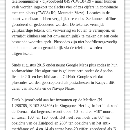
telefoonnummer - bijvoorbeeld 849VCWC8+R9 - maar kunnen
vaak worden ingekort tot slechts vier of zes cijfers in combinatie
met een plaats (CWC8+R9, Mountain View). Locaties in de
buurt van elkaar hebben vergelijkbare codes. Ze kunnen offline
gecodeerd of gedecodeerd worden. De tekenset vermijdt
gelijkaardige tekens, om verwarring en fouten te vermijden, en
vermijdt klinkers om het onwaarschijnlijk te maken dat een code
bestaande woorden spelt. Pluscodes zijn niet hoofdlettergevoelig
en kunnen daarom gemakkelijk via de telefoon worden
uitgewisseld.
Sinds augustus 2015 ondersteunt Google Maps plus codes in hun
zoekmachine. Het algoritme is gelicentieerd onder de Apache-
licentie 2.0. en beschikbaar op GitHub. Google stelt dat
pluscodes worden geaccepteerd als postadressen in Kaapverdië,
delen van Kolkata en de Navajo Natie.
Denk bijvoorbeeld aan het inzoomen op de Merlion (N
1.286785, E 103.854503) in Singapore. Het ligt in het blok rond
de Evenaar dat begrensd wordt door -10° zuid en +10° noord,
en tussen 100° en 120° oost. Het heeft een hoek van 80° ten
opzichte van de Zuidpool en 280° ten opzichte van het anti-
meridiaan; of, 4 en 14 als eerste base-20 cijfer, gecodeerd als '6'