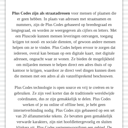
Plus Codes zijn als straatadressen
voor mensen of plaatsen die
er geen hebben. In plaats van adressen met straatnamen en
nummers, zijn de Plus Codes gebaseerd op breedtegraad en
lengtegraad, en worden ze weergegeven als cijfers en letters. Met
een Pluscode kunnen mensen leveringen ontvangen, toegang
krijgen tot nood- en sociale diensten, of gewoon andere mensen
helpen om ze te vinden. Plus Codes helpen ervoor te zorgen dat
iedereen, overal kan bestaan op een digitale kaart, met digitale
adressen, ongeacht waar ze wonen. Ze bieden de mogelijkheid
om miljarden mensen te helpen direct een adres thuis of op
kantoor te krijgen, waardoor ze direct veel dingen kunnen doen
die mensen met een adres al als vanzelfsprekend beschouwen.
Plus Codes technologie is open source en vrij te creëren en te
gebruiken. Ze zijn veel korter dan de traditionele wereldwijde
coördinaten, dus ze zijn gemakkelijk te delen. Plus Codes
werken of je nu online of offline bent, je hebt geen
internetverbinding nodig. Plus Codes zijn gebaseerd op een set
van 20 alfanumerieke tekens. Ze bevatten geen gemakkelijk
verwarde karakters, zijn niet hoofdlettergevoelig en sluiten
klinkers uit. Plus Codes vertegenwoordigen een gebied. De