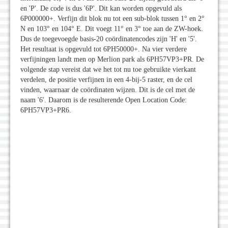
en 'P'. De code is dus '6P'. Dit kan worden opgevuld als
6P000000+. Verfijn dit blok nu tot een sub-blok tussen 1° en 2°
N en 103° en 104° E. Dit voegt 11° en 3° toe aan de ZW-hoek.
Dus de toegevoegde basis-20 coördinatencodes zijn 'H' en '5'.
Het resultaat is opgevuld tot 6PH50000+. Na vier verdere
verfijningen landt men op Merlion park als 6PH57VP3+PR. De
volgende stap vereist dat we het tot nu toe gebruikte vierkant
verdelen, de positie verfijnen in een 4-bij-5 raster, en de cel
vinden, waarnaar de coördinaten wijzen. Dit is de cel met de
naam '6'. Daarom is de resulterende Open Location Code:
6PH57VP3+PR6.