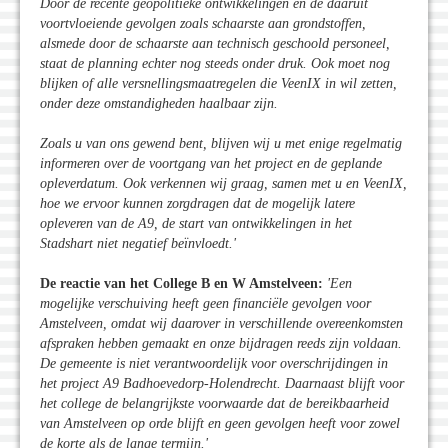
Door de recente geopolitieke ontwikkelingen en de daaruit
voortvloeiende gevolgen zoals schaarste aan grondstoffen,
alsmede door de schaarste aan technisch geschoold personeel,
staat de planning echter nog steeds onder druk. Ook moet nog
blijken of alle versnellingsmaatregelen die VeenIX in wil zetten,
onder deze omstandigheden haalbaar zijn.
Zoals u van ons gewend bent, blijven wij u met enige regelmatig
informeren over de voortgang van het project en de geplande
opleverdatum. Ook verkennen wij graag, samen met u en VeenIX,
hoe we ervoor kunnen zorgdragen dat de mogelijk latere
opleveren van de A9, de start van ontwikkelingen in het
Stadshart niet negatief beïnvloedt.
'
De reactie van het College B en W Amstelveen:
'Een
mogelijke verschuiving heeft geen financiële gevolgen voor
Amstelveen, omdat wij daarover in verschillende overeenkomsten
afspraken hebben gemaakt en onze bijdragen reeds zijn voldaan.
De gemeente is niet verantwoordelijk voor overschrijdingen in
het project A9 Badhoevedorp-Holendrecht. Daarnaast blijft voor
het college de belangrijkste voorwaarde dat de bereikbaarheid
van Amstelveen op orde blijft en geen gevolgen heeft voor zowel
de korte als de lange termijn.
'