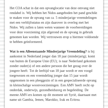
Het COA schat in dat een opvanglocatie van deze omvang niet
rendabel is. Wij hebben het Nidos aangeboden het pand geschikt
te maken voor de opvang van ca. 5 minderjarige vreemdelingen
met een verblijfsstatus en zijn daarover in overleg met het
Nidos. Wij zullen u laten weten wanneer de voorbereidingen
voor deze voorziening zijn afgerond en de opvang in gebruik
genomen kan worden. Wij vertrouwen erop u hiermee voldoende
te hebben geïnformeerd.
Wat is een Alleenstaande Minderjarige Vreemdeling?
is bij
aankomst in Nederland jonger dan 18 jaar (minderjarig); komt
van buiten de Europese Unie (EU); is naar Nederland gekomen
zonder ouder(s) of een andere persoon die het gezag over de
jongere heeft. Tot de leeftijd van 18 jaar wordt er een voogd
toegewezen en een vreemdeling jonger dan 15 jaar wordt
opgenomen in een pleeggezin of in een gespecialiseerde opvang
in kleinschalige woonvoorzieningen. Een AMV heeft recht op
onderdak, onderwijs, gezondheidszorg en begeleiding. De
meeste AMV-ers komen op dit moment uit Syrië, daarnaast met
name uit Gambia, Jemen, Marokko, Irak en Eritrea.