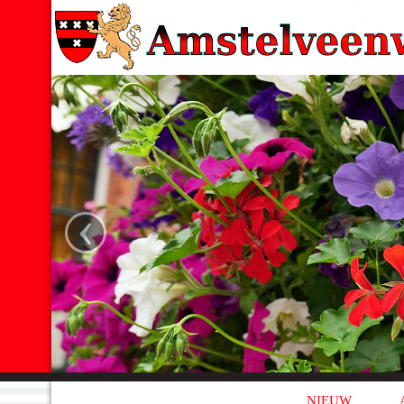
‹
NIEUW