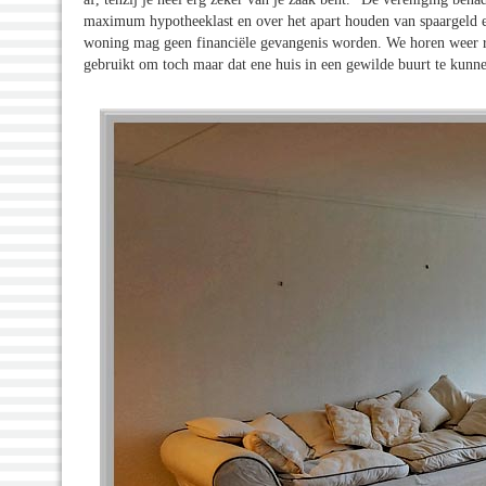
maximum hypotheeklast en over het apart houden van spaargeld en
woning mag geen financiële gevangenis worden. We horen weer re
gebruikt om toch maar dat ene huis in een gewilde buurt te kunn