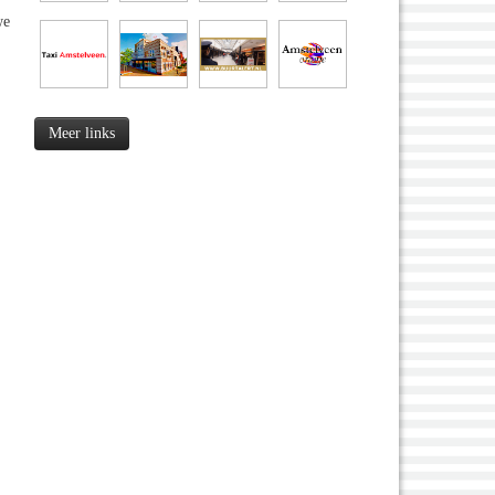
we
Meer links