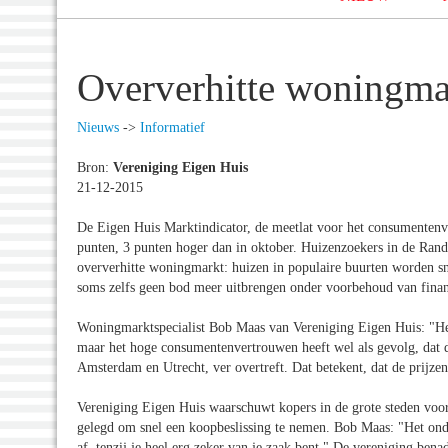
Oververhitte woningma
Nieuws
->
Informatief
Bron:
Vereniging Eigen Huis
21-12-2015
De Eigen Huis Marktindicator, de meetlat voor het consumenten
punten, 3 punten hoger dan in oktober. Huizenzoekers in de Rand
oververhitte woningmarkt: huizen in populaire buurten worden s
soms zelfs geen bod meer uitbrengen onder voorbehoud van finan
Woningmarktspecialist Bob Maas van Vereniging Eigen Huis: "He
maar het hoge consumentenvertrouwen heeft wel als gevolg, dat
Amsterdam en Utrecht, ver overtreft. Dat betekent, dat de prijz
Vereniging Eigen Huis waarschuwt kopers in de grote steden voo
gelegd om snel een koopbeslissing te nemen. Bob Maas: "Het onde
af, tenzij je heel erg zeker van je zaak bent." De vereniging bena