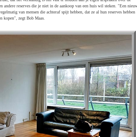
 andere reserves die je niet in de aankoop van een huis wil steken. "Een nieu
gelmatig van mensen die achteraf spijt hebben, dat ze al hun reserves hebben
en kopen", zegt Bob Maas.