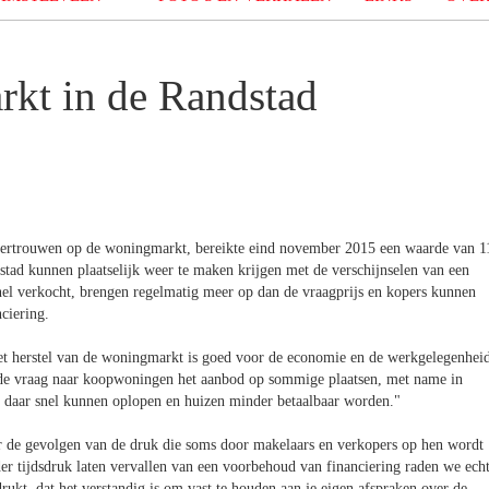
rkt in de Randstad
vertrouwen op de woningmarkt, bereikte eind november 2015 een waarde van 1
stad kunnen plaatselijk weer te maken krijgen met de verschijnselen van een
nel verkocht, brengen regelmatig meer op dan de vraagprijs en kopers kunnen
ciering.
t herstel van de woningmarkt is goed voor de economie en de werkgelegenheid
 de vraag naar koopwoningen het aanbod op sommige plaatsen, met name in
en daar snel kunnen oplopen en huizen minder betaalbaar worden."
r de gevolgen van de druk die soms door makelaars en verkopers op hen wordt
r tijdsdruk laten vervallen van een voorbehoud van financiering raden we ech
drukt, dat het verstandig is om vast te houden aan je eigen afspraken over de