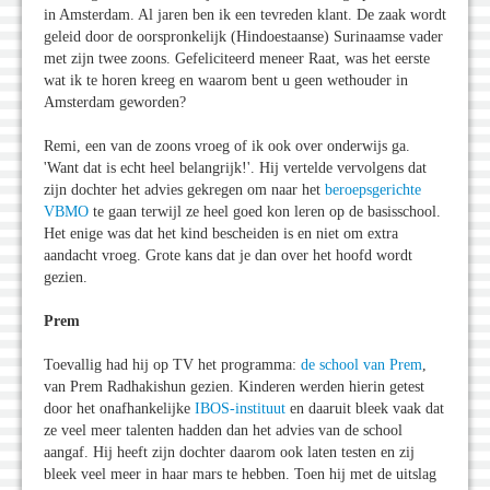
in Amsterdam. Al jaren ben ik een tevreden klant. De zaak wordt
geleid door de oorspronkelijk (Hindoestaanse) Surinaamse vader
met zijn twee zoons. Gefeliciteerd meneer Raat, was het eerste
wat ik te horen kreeg en waarom bent u geen wethouder in
Amsterdam geworden?
Remi, een van de zoons vroeg of ik ook over onderwijs ga.
'Want dat is echt heel belangrijk!'. Hij vertelde vervolgens dat
zijn dochter het advies gekregen om naar het
beroepsgerichte
VBMO
te gaan terwijl ze heel goed kon leren op de basisschool.
Het enige was dat het kind bescheiden is en niet om extra
aandacht vroeg. Grote kans dat je dan over het hoofd wordt
gezien.
Prem
Toevallig had hij op TV het programma:
de school van Prem
,
van Prem Radhakishun gezien. Kinderen werden hierin getest
door het onafhankelijke
IBOS-instituut
en daaruit bleek vaak dat
ze veel meer talenten hadden dan het advies van de school
aangaf. Hij heeft zijn dochter daarom ook laten testen en zij
bleek veel meer in haar mars te hebben. Toen hij met de uitslag