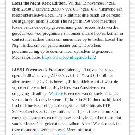
Local the Night Rock Edition.
Vrijdag 13 november // zaal
open 20:00 // aanvang 20:30 // vvk € 5 // zaal € 7. Vanavond een
spiksplinternieuwe Local The Night met drie bands uit de regio.
De afgelopen jaren is Local The Night in P60 voor meerdere
lokale bands de opstap geweest naar groot succes. Acts worden
gescout voor voorprogramma’s in onder andere P60 en komen in
contact met andere bands om samen mee op te treden. Local The
Night is daarom een prima manier om te netwerken,
podiumervaring op te doen en meer optredens te genereren.
Meer informatie:
http://www.p60.nl/agenda/1272
LOUD Presenteert: Warface!
zaterdag 14 november // zaal
open 23:00 // aanvang 23:00 // vvk € 15 // zaal € 17,50. De
allernieuwste LOUD! is bevestigd! Inmiddels is dit al weer de
vijfde editie van hét hardstyle feest van Amstelveen en
omgeving. Headliner
Warface
is een één van de snelst rijzende
sterren in de Hardstyle scene. Hij brak in 2014 door na hij label
End of Line Recordings had opgezet en killerhits als FTP,
Schizophrenics en Catalyst uitbracht. Hij staat bekend om zijn
energieke optredens en unieke raw-hardstyle sound met een hint
van hardcore. Niet gek dat debuutalbum Art of War dan ook in
twee maanden uitverkocht was. Meer informatie: