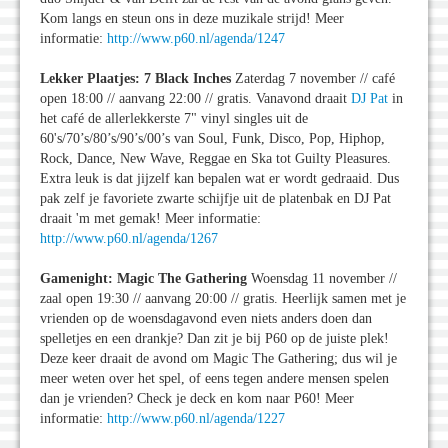
Kom langs en steun ons in deze muzikale strijd! Meer
informatie:
http://www.p60.nl/agenda/1247
Lekker Plaatjes: 7 Black Inches
Zaterdag 7 november // café
open 18:00 // aanvang 22:00 // gratis. Vanavond draait
DJ Pat
in
het café de allerlekkerste 7" vinyl singles uit de
60's/70’s/80’s/90’s/00’s van Soul, Funk, Disco, Pop, Hiphop,
Rock, Dance, New Wave, Reggae en Ska tot Guilty Pleasures.
Extra leuk is dat jijzelf kan bepalen wat er wordt gedraaid. Dus
pak zelf je favoriete zwarte schijfje uit de platenbak en DJ Pat
draait 'm met gemak! Meer informatie:
http://www.p60.nl/agenda/1267
Gamenight: Magic The Gathering
Woensdag 11 november //
zaal open 19:30 // aanvang 20:00 // gratis. Heerlijk samen met je
vrienden op de woensdagavond even niets anders doen dan
spelletjes en een drankje? Dan zit je bij P60 op de juiste plek!
Deze keer draait de avond om Magic The Gathering; dus wil je
meer weten over het spel, of eens tegen andere mensen spelen
dan je vrienden? Check je deck en kom naar P60! Meer
informatie:
http://www.p60.nl/agenda/1227