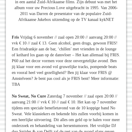
in een aantal Zuid-Afrikaanse films. Zijn debuut was met het
album voor uw Precious Love uitgebracht in 1995. Van 2006-
2011 was Darren de presentator van de populaire Zuid-
Afrikaanse Jukebox uitzending op de TV kanaal kykNET
Fris
Vrijdag 6 november // zaal open 20:00 // aanvang 20:00 //
vvk € 10 // zaal € 13. Geen alcohol, geen drugs, gewoon FRIS!
Een frisdrankje aan de bar, ‘chillen’ met vrienden in de lounge
of keihard los gaan op de dansvloer – Het kan allemaal bij FRIS.
P60 zal het decor vormen voor deze onvergetelijke avond. Ben
jij klaar voor een avond vol gruwelijke tracks, pompende beats
en vooral heel veel gezelligheid? Ben jij klaar voor FRIS @
Amstelveen? Je bent pas cool als je FRIS bent! Meer informatie:
TBA
No Sweat, No Cure
Zaterdag 7 november // zaal open 20:00 //
aanvang 21:00 // vvk € 10 // zaal € 10. Het kan op 7 november
tijdens een speciale benefietavond van de 10 koppige band No
Sweat. Vele klassiekers en bekende hits zullen voorbij komen in
een heerlijke uitvoering. Dit alles om geld op te halen voor meer
onderzoek en behandeling van hersentumoren. Het vrolijke DJ
duo Snijder & van Delft zal de rest van de avond glans geven.