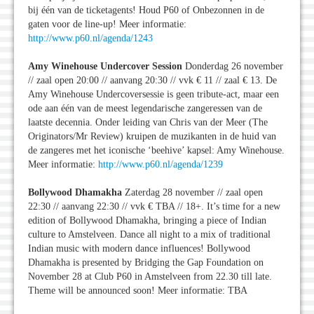
bij één van de ticketagents! Houd P60 of Onbezonnen in de
gaten voor de line-up! Meer informatie:
http://www.p60.nl/agenda/1243
Amy Winehouse Undercover Session
Donderdag 26 november
// zaal open 20:00 // aanvang 20:30 // vvk € 11 // zaal € 13. De
Amy Winehouse Undercoversessie is geen tribute-act, maar een
ode aan één van de meest legendarische zangeressen van de
laatste decennia. Onder leiding van Chris van der Meer (The
Originators/Mr Review) kruipen de muzikanten in de huid van
de zangeres met het iconische ‘beehive’ kapsel: Amy Winehouse.
Meer informatie:
http://www.p60.nl/agenda/1239
Bollywood Dhamakha
Zaterdag 28 november // zaal open
22:30 // aanvang 22:30 // vvk € TBA // 18+. It’s time for a new
edition of Bollywood Dhamakha, bringing a piece of Indian
culture to Amstelveen. Dance all night to a mix of traditional
Indian music with modern dance influences! Bollywood
Dhamakha is presented by Bridging the Gap Foundation on
November 28 at Club P60 in Amstelveen from 22.30 till late.
Theme will be announced soon! Meer informatie: TBA