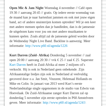
Open Mic & Jam Night
Woensdag 4 november // Café open
19:30 // aanvang 20:45 // gratis. Op iedere eerste woensdag van
de maand kan je naar hartenlust jammen en ook met jouw eigen
band, act of andere snuisterijen komen optreden! Wil je een keer
met andere mensen spelen dan je bandleden, dan is de jamsessie
de uitgelezen kans voor jou om met andere muzikanten te
kunnen spelen. Zoals altijd zal de jamsessie geleid worden door
de Wednesday Night Live Band. Backline is aanwezig. Meer
informatie:
http://www.p60.nl/agenda/1226
Kurt Darren (Zuid- Afrika)
Donderdag 5 november // zaal
open 20:00 // aanvang 20:30 // vvk € 25 // zaal € 25. Superster
Kurt Darren
heeft in Zuid-Afrika al meer 2 miljoen cd’s
verkocht. Hij is ook in Nederland geen onbekende. Zijn
Afrikaanstalige liedjes zijn ook in Nederland al veelvuldig
gecoverd door o.a. Jan Smit, Vinzzent, Helemaal Hollands en
Mike en Colin. In januari van 2013 werd Kurt’s eerste
Nederlandstalige single opgenomen in de studio van Edwin van
Hoevelaak. De Zuid-Afrikaanse zanger Kurt Darren zal op
donderdag 5 november zijn eerste optreden in P60 Amstelveen
geven. Meer informatie:
http://www.p60.nl/agenda/1241\