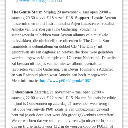
http://www.p60.nl/agenda/1244
The Gentle Storm
Vrijdag 20 november // zaal open 20:00 //
aanvang 20:30 // vvk € 18 // zaal € 18.
Support: Lesoir.
Ayreon
mastermind en multi-instrumentalist Arjen Lucassen en vocalist
Anneke van Giersbergen (The Gathering) vonden na
samengewerkt te hebben voor Ayreon albums vele muzikale
raakvlakken, die uiteindelijk resulteerden in The Gentle Storm.
Inmiddels is debuutalbum en dubbel CD ‘The Diary’ uit,
geschreven als een dagboek en brieven die door twee geliefden
worden uitgewisseld ten tijde van 17e eeuw Nederland. De setlist
zal bestaan uit liedjes van het nieuwe album, evenals fan
favorieten van The Gathering, van Devin Townsend’s Addicted
en van Epicloud platen waar Anneke aan heeft meegewerkt.
Meer informatie:
http://www.p60.nl/agenda/1087
Onbezonnen
Zaterdag 21 november // zaal open 22:00 //
aanvang 22:00 // vvk € 12 // zaal € 15. Na een fantastische editie
in juni is Onbezonnen op zaterdag 21 november weer terug in
het oude vertrouwde P60! Zoals je van Onbezonnen gewend
bent zal je ook deze keer weer één groot gekkenhuis aantreffen!
We verwachten dat we ruim van te voren zijn uitverkocht, koop
dus op tijd je tickets voor €12 in de voorverkoop op P60.nl, of