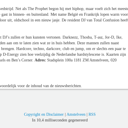
wedstrijd. Net als The Prophet begon hij met hiphop, maar voelt zich het meest
ne gast in binnen- en buitenland. Met name België en Frankrijk lopen warm voor
oor uit, oldschool in een nieuw jasje. De resident DJ van Total Confusion heef
ht DJ’s zullen er hun kunsten vertonen. Darknezz, Thosba, T-asz, Jor-D, Ike,
n aan om te laten zien wat ze in huis hebben. Deze mannen zullen naast
e brengen. Hardcore, techno, darkcore, club en jump, om er slechts een paar te
p D-Energy zien hoe veelzijdig de Nederlandse hardstylescene is. Kaarten zijn
kels en Ben’s Corner.
Adres:
Stadsplein 100a 1181 ZM Amstelveen, 020
oordelijk voor de inhoud van de nieuwsberichten.
Copyright en Disclaimer
|
Amstelveen
|
RSS
In 10,4 milliseconden gegenereerd