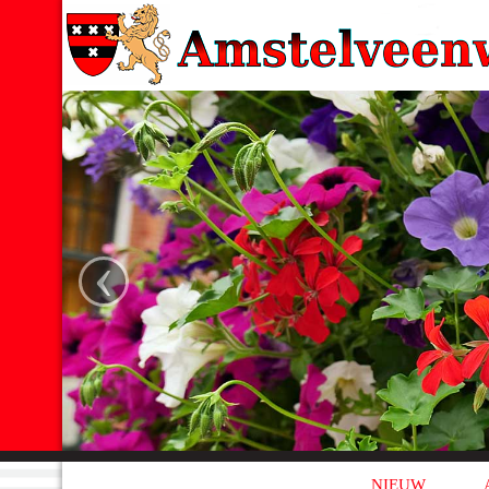
‹
NIEUW