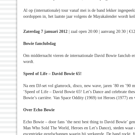
Al op (internationale) tour vanaf mei is de band lekker ingespee
oordoppen in, het laatste jaar volgens de Mayakalender wordt ke
Zaterdag 7 januari 2012
| zaal open 20:00 | aanvang 20:30 | €1
Bowie fanclubdag
Om middernacht vieren de internationale David Bowie fanclub en
wordt.
Speed of Life – David Bowie 65!
Na een DJ-set vol glamrock, disco, new wave, jaren ’80 en ’90
‘Speed of Life – David Bowie 65! Let’s Dance and celebrate these 
Bowie’s carrière. Van Space Oddity (1969) tot Heroes (1977) en 
Over Echo Bowie
Echo Bowie – door fans ‘the next best thing to David Bowie’ gen
Man Who Sold The World, Heroes en Let’s Dance), steden waar d
excentrieke gezelschappen waarin hij verkeerde. De band rockt, 