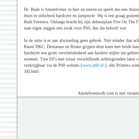
Dr. Rude is Amstelvener in hart en nieren en speelt dus een thuis
thuis in oldschool hardcore en jumpstyle. Hij is een graag gezie
Rudi Feenstra. Onlangs bracht hij zijn debuutplaat Fire On The Fl
naar eigen zeggen een zwak voor P60, dus dat belooft wat.
In de suite is er aan afwisseling geen gebrek. Niet minder dan ac
Raoul DKC, Demassus en Rosko grijpen deze kans met beide hande
hardstyle een grote verscheidenheid aan hardere stijlen ten gehor
noemen. Tien DJ’s met totaal verschillende achtergronden laten o
verkrijgbaar via de P60 website (
www.p60.nl
), alle Primera win
3453445
Amstelveenweb.com is niet verantw