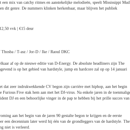
t een mix van catchy ritmes en aanstekelijke melodieën, speelt Mississippi Mud
nen dit genre. De nummers klinken herkenbaar, maar blijven het publiek
 12,50 vvk | €15 deur
 Thosba / T-asz / Jor-D / Ike / Raoul DKC
elkaar af op de nieuwe editie van D-Energy. De absolute headliners zijn The
ngevend is op het gebied van hardstyle, jump en hardcore zal op op 14 januari
t dat zeer indrukwekkende CV begon zijn carrière met hiphop, aan het begin
 Furious Five stak hem aan met het DJ-virus. Na enkele jaren in de toenmalig
nt DJ en een behoorlijke vinger in de pap te hebben bij het prille succes van
oming aan het begin van de jaren 90 gestalte begon te krijgen en de eerste
er een decennium later werd hij één van de grondleggers van de hardstyle. The
g niet is verleerd.