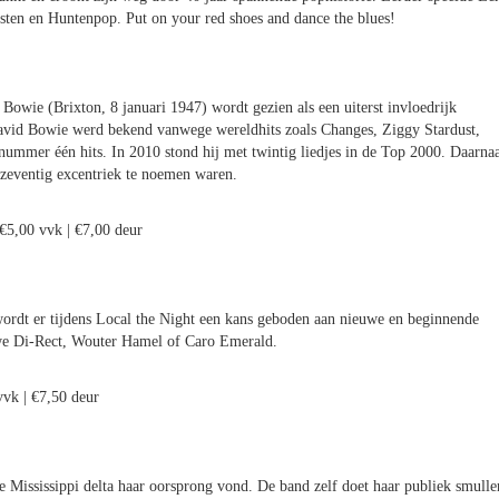
sten en Huntenpop. Put on your red shoes and dance the blues!
Bowie (Brixton, 8 januari 1947) wordt gezien als een uiterst invloedrijk
. David Bowie werd bekend vanwege wereldhits zoals Changes, Ziggy Stardust,
nummer één hits. In 2010 stond hij met twintig liedjes in de Top 2000. Daarnaa
n zeventig excentriek te noemen waren.
 €5,00 vvk | €7,00 deur
ordt er tijdens Local the Night een kans geboden aan nieuwe en beginnende
we Di-Rect, Wouter Hamel of Caro Emerald.
vvk | €7,50 deur
de Mississippi delta haar oorsprong vond. De band zelf doet haar publiek smulle