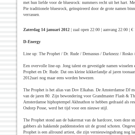
met hun liefde voor de bluesrock: nummers recht uit het hart. Me
Pie traditionele bluesrock, geïnspireerd door de grote namen bin
verrassen.
Zaterdag 14 januari 2012
| zaal open 22:00 | aanvang 22:00 | €
D-Energy
Line up: The Prophet / Dr. Rude / Demassus / Darknezz / Rosko /
Een overvolle line-up. Jong talent en gevestigde namen wisselen 
Prophet en Dr. Rude. Dat ons kleine kikkerlandje al jaren toonaa
2012uari nog maar eens worden bewezen.
The Prophet is het alias van Dov Elkabas. De Amsterdamse DJ me
van de jaren 80. Zijn bewondering voor Grandmaster Flash & The
Amsterdamse hiphoptempel Akhnathon te hebben gedraaid als reside
Osdorp Posse, werd het tijd voor een nieuwe stijl.
The Prophet stond aan de bakermat van de hardcore, toen deze str
gabbers als hakkende paddenstoelen uit de grond schoten. Ongeve
Prophet is een allround artiest, die zijn vernieuwingsdrang nog lan