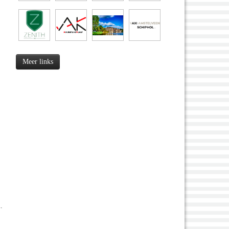
Meer links
.