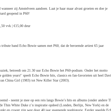
ld wanneer zij Amstelveen aandoen. Laat je haar maar alvast groeien en doe je
ihard geopend in P60!
2,50 vvk | €15,00 deur
 tribute band Echo Bowie samen met P60, dat de beroemde artiest 65 jaar
 muziek, betreedt om 21.30 uur Echo Bowie het P60-podium. Onder het motto
golden years!’ speelt Echo Bowie hits, classics en fan-favorieten uit heel Dav
van China Girl (1983) tot New Killer Star (2003).
oemd - neemt je mee op een reis langs Bowie’s hits en albums (onder andere T
e Thin White Duke z’n inspiratie opdeed (Londen, Berlijn, New York) en de
funkt en croont zijn weg door 40 jaar spannende pophistorie. Eerder speelde Ec