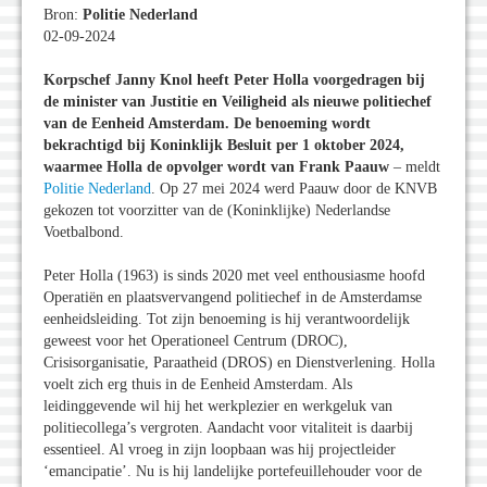
Bron:
Politie Nederland
02-09-2024
Korpschef Janny Knol heeft Peter Holla voorgedragen bij
de minister van Justitie en Veiligheid als nieuwe politiechef
van de Eenheid Amsterdam. De benoeming wordt
bekrachtigd bij Koninklijk Besluit per 1 oktober 2024,
waarmee Holla de opvolger wordt van Frank Paauw
– meldt
Politie Nederland
. Op 27 mei 2024 werd Paauw door de KNVB
gekozen tot voorzitter van de (Koninklijke) Nederlandse
Voetbalbond.
Peter Holla (1963) is sinds 2020 met veel enthousiasme hoofd
Operatiën en plaatsvervangend politiechef in de Amsterdamse
eenheidsleiding. Tot zijn benoeming is hij verantwoordelijk
geweest voor het Operationeel Centrum (DROC),
Crisisorganisatie, Paraatheid (DROS) en Dienstverlening. Holla
voelt zich erg thuis in de Eenheid Amsterdam. Als
leidinggevende wil hij het werkplezier en werkgeluk van
politiecollega’s vergroten. Aandacht voor vitaliteit is daarbij
essentieel. Al vroeg in zijn loopbaan was hij projectleider
‘emancipatie’. Nu is hij landelijke portefeuillehouder voor de