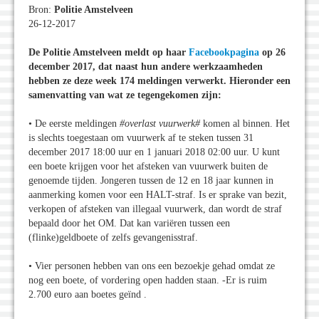
Bron:
Politie Amstelveen
26-12-2017
De Politie Amstelveen meldt op haar
Facebookpagina
op 26
december 2017, dat naast hun andere werkzaamheden
hebben ze deze week 174 meldingen verwerkt. Hieronder een
samenvatting van wat ze tegengekomen zijn:
• De eerste meldingen
#overlast vuurwerk#
komen al binnen. Het
is slechts toegestaan om vuurwerk af te steken tussen 31
december 2017 18:00 uur en 1 januari 2018 02:00 uur. U kunt
een boete krijgen voor het afsteken van vuurwerk buiten de
genoemde tijden. Jongeren tussen de 12 en 18 jaar kunnen in
aanmerking komen voor een HALT-straf. Is er sprake van bezit,
verkopen of afsteken van illegaal vuurwerk, dan wordt de straf
bepaald door het OM. Dat kan variëren tussen een
(flinke)geldboete of zelfs gevangenisstraf.
• Vier personen hebben van ons een bezoekje gehad omdat ze
nog een boete, of vordering open hadden staan. -Er is ruim
2.700 euro aan boetes geïnd .