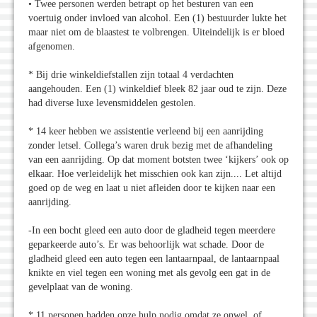
• Twee personen werden betrapt op het besturen van een
voertuig onder invloed van alcohol. Een (1) bestuurder lukte het
maar niet om de blaastest te volbrengen. Uiteindelijk is er bloed
afgenomen.
* Bij drie winkeldiefstallen zijn totaal 4 verdachten
aangehouden. Een (1) winkeldief bleek 82 jaar oud te zijn. Deze
had diverse luxe levensmiddelen gestolen.
* 14 keer hebben we assistentie verleend bij een aanrijding
zonder letsel. Collega’s waren druk bezig met de afhandeling
van een aanrijding. Op dat moment botsten twee ‘kijkers’ ook op
elkaar. Hoe verleidelijk het misschien ook kan zijn.... Let altijd
goed op de weg en laat u niet afleiden door te kijken naar een
aanrijding.
-In een bocht gleed een auto door de gladheid tegen meerdere
geparkeerde auto’s. Er was behoorlijk wat schade. Door de
gladheid gleed een auto tegen een lantaarnpaal, de lantaarnpaal
knikte en viel tegen een woning met als gevolg een gat in de
gevelplaat van de woning.
* 11 personen hadden onze hulp nodig omdat ze onwel, of