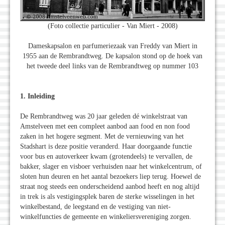
(Foto collectie particulier - Van Miert - 2008)
Dameskapsalon en parfumeriezaak van Freddy van Miert in
1955 aan de Rembrandtweg. De kapsalon stond op de hoek van
het tweede deel links van de Rembrandtweg op nummer 103
1. Inleiding
De Rembrandtweg was 20 jaar geleden dé winkelstraat van
Amstelveen met een compleet aanbod aan food en non food
zaken in het hogere segment. Met de vernieuwing van het
Stadshart is deze positie veranderd. Haar doorgaande functie
voor bus en autoverkeer kwam (grotendeels) te vervallen, de
bakker, slager en visboer verhuisden naar het winkelcentrum, of
sloten hun deuren en het aantal bezoekers liep terug. Hoewel de
straat nog steeds een onderscheidend aanbod heeft en nog altijd
in trek is als vestigingsplek baren de sterke wisselingen in het
winkelbestand, de leegstand en de vestiging van niet-
winkelfuncties de gemeente en winkeliersvereniging zorgen.