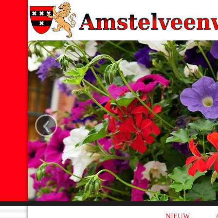
‹
NIEUW