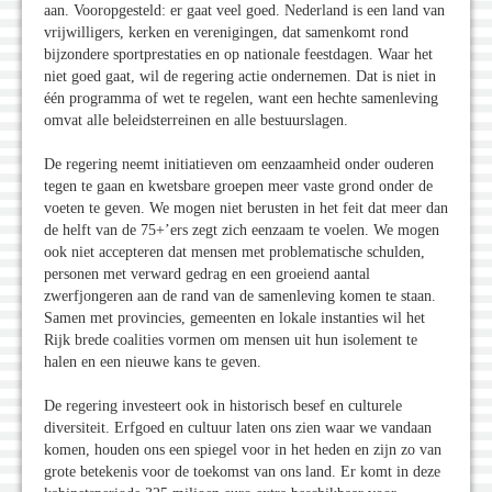
aan. Vooropgesteld: er gaat veel goed. Nederland is een land van
vrijwilligers, kerken en verenigingen, dat samenkomt rond
bijzondere sportprestaties en op nationale feestdagen. Waar het
niet goed gaat, wil de regering actie ondernemen. Dat is niet in
één programma of wet te regelen, want een hechte samenleving
omvat alle beleidsterreinen en alle bestuurslagen.
De regering neemt initiatieven om eenzaamheid onder ouderen
tegen te gaan en kwetsbare groepen meer vaste grond onder de
voeten te geven. We mogen niet berusten in het feit dat meer dan
de helft van de 75+’ers zegt zich eenzaam te voelen. We mogen
ook niet accepteren dat mensen met problematische schulden,
personen met verward gedrag en een groeiend aantal
zwerfjongeren aan de rand van de samenleving komen te staan.
Samen met provincies, gemeenten en lokale instanties wil het
Rijk brede coalities vormen om mensen uit hun isolement te
halen en een nieuwe kans te geven.
De regering investeert ook in historisch besef en culturele
diversiteit. Erfgoed en cultuur laten ons zien waar we vandaan
komen, houden ons een spiegel voor in het heden en zijn zo van
grote betekenis voor de toekomst van ons land. Er komt in deze