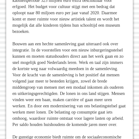
kabinetsperiode 325 miljoen euro extra beschikbaar voor
erfgoed. Het budget voor cultuur stijgt met een bedrag dat
oploopt naar 80 miljoen euro per jaar vanaf 2020. Daarmee
komt er meer ruimte voor nieuw artistiek talent en wordt het
mogelijk dat alle kinderen tijdens hun schooltijd een museum
bezoeken.
Bouwen aan een hechte samenleving gaat uiteraard ook over
integratie. In de voorstellen voor een nieuw inburgeringsstelsel
kunnen en moeten statushouders direct aan het werk gaan en zo
snel mogelijk goed Nederlands leren. Werk en taal zijn immers
de kortste weg naar volwaardig meedoen in de samenleving.
Voor de kracht van de samenleving is het positief dat mensen
volgend jaar meer te besteden krijgen, zowel de brede
middengroep van mensen met een modaal inkomen als ouderen
en uitkeringsgerechtigden. De lonen in ons land stijgen. Mensen
vinden weer een baan, maken carrière of gaan meer uren
werken. En door een modernisering van ons belastingstelsel gaat
werken meer lonen. De belasting op consumptie gaat iets
omhoog, waardoor ruimte ontstaat voor lagere lasten op arbeid.
Per saldo houden huishoudens de komende jaren meer over.
De gunstige economie biedt ruimte om de sociaaleconomische