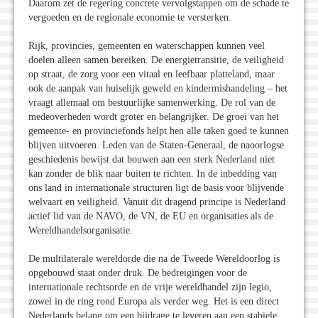
Daarom zet de regering concrete vervolgstappen om de schade te
vergoeden en de regionale economie te versterken.
Rijk, provincies, gemeenten en waterschappen kunnen veel
doelen alleen samen bereiken. De energietransitie, de veiligheid
op straat, de zorg voor een vitaal en leefbaar platteland, maar
ook de aanpak van huiselijk geweld en kindermishandeling – het
vraagt allemaal om bestuurlijke samenwerking. De rol van de
medeoverheden wordt groter en belangrijker. De groei van het
gemeente- en provinciefonds helpt hen alle taken goed te kunnen
blijven uitvoeren. Leden van de Staten-Generaal, de naoorlogse
geschiedenis bewijst dat bouwen aan een sterk Nederland niet
kan zonder de blik naar buiten te richten. In de inbedding van
ons land in internationale structuren ligt de basis voor blijvende
welvaart en veiligheid. Vanuit dit dragend principe is Nederland
actief lid van de NAVO, de VN, de EU en organisaties als de
Wereldhandelsorganisatie.
De multilaterale wereldorde die na de Tweede Wereldoorlog is
opgebouwd staat onder druk. De bedreigingen voor de
internationale rechtsorde en de vrije wereldhandel zijn legio,
zowel in de ring rond Europa als verder weg. Het is een direct
Nederlands belang om een bijdrage te leveren aan een stabiele