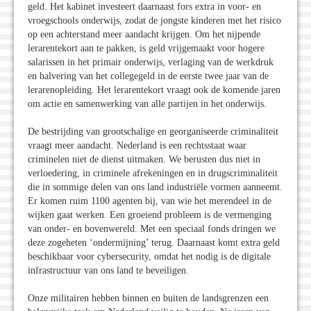
geld. Het kabinet investeert daarnaast fors extra in voor- en
vroegschools onderwijs, zodat de jongste kinderen met het risico
op een achterstand meer aandacht krijgen. Om het nijpende
lerarentekort aan te pakken, is geld vrijgemaakt voor hogere
salarissen in het primair onderwijs, verlaging van de werkdruk
en halvering van het collegegeld in de eerste twee jaar van de
lerarenopleiding. Het lerarentekort vraagt ook de komende jaren
om actie en samenwerking van alle partijen in het onderwijs.
De bestrijding van grootschalige en georganiseerde criminaliteit
vraagt meer aandacht. Nederland is een rechtsstaat waar
criminelen niet de dienst uitmaken. We berusten dus niet in
verloedering, in criminele afrekeningen en in drugscriminaliteit
die in sommige delen van ons land industriële vormen aanneemt.
Er komen ruim 1100 agenten bij, van wie het merendeel in de
wijken gaat werken. Een groeiend probleem is de vermenging
van onder- en bovenwereld. Met een speciaal fonds dringen we
deze zogeheten ‘ondermijning’ terug. Daarnaast komt extra geld
beschikbaar voor cybersecurity, omdat het nodig is de digitale
infrastructuur van ons land te beveiligen.
Onze militairen hebben binnen en buiten de landsgrenzen een