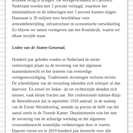
armoede terug te dringen. De werkgeverslasten in Caribisch
Nederland worden met 5 procent verlaagd, waardoor het
minimumloon en de uitkeringen met 5 procent kunnen stijgen.
Daarnaast is 30 miljoen euro beschikbaar voor
armoedebestrijding, infrastructuur en economische ontwikkeling.
Zo blijven we samen vormgeven aan een Koninkrijk, waarin we
elkaar terzijde staan.
Leden van de Staten-Generaal,
Honderd jaar geleden vonden in Nederland de eerste
verkiezingen plaats na de invoering van het algemeen
mannenkiesrecht en het systeem van evenredige
vertegenwoordiging. Traditionele stromingen verloren terrein.
De scheidslijnen van de verzuiling tekenden zich scherper af dan
daarvoor. En zowel ter linker- als ter rechterzijde dienden zich
nieuwe, vaak kleine fracties aan. Het confessionele kabinet-Ruijs
de Beerenbrouck dat in september 1918 aantrad, in de nasleep
van de Eerste Wereldoorlog, steunde op precies de helft van het
aantal zetels in de Tweede Kamer. Desalniettemin wist het met
de invoering van de achturige werkdag en het algemeen
vrouwenkiesrecht wezenlijke verbeteringen door te voeren.
Daarom vieren we in 2019 honderd jaar kiesrecht voor alle