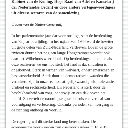
Kabinet van de Koning, Hoge Raad van Adel en Kanselarij
der Nederlandse Orden) en door andere vertegenwoordigers
uit diverse sectoren van de samenleving.
'Leden van de Staten-Generaal,
In het parlementaire jaar dat voor ons ligt, start de herdenking
van 75 jaar bevrijding. In het najaar van 1944 werd de bezetter
uit grote delen van Zuid-Nederland verdreven. Boven de grote
rivieren duurde het nog een lange Hongerwinter voordat ook
daar het Wilhelmus weer klonk. Op herdenkingsmomenten als
deze realiseren we ons hoe sterk het land is dat sindsdien is
opgebouwd. Sterk in termen van welvaart, ondernemerschap en
bestaanszekerheid. Sterk door de democratische waarden die
verankerd zijn in onze rechtsstaat: gelijkwaardigheid, tolerantie,
vrijheid en rechtszekerheid. En Nederland is sterk door de
beschikbaarheid van zorg, onderwijs en een dak boven het
hoofd. Zo vertelt de naoorlogse geschiedenis een verhaal van
vooruitgang en verbetering. Ondanks perioden van neergang is
de richting omhoog en vooruit.
De regering wil dit sterke land nog beter maken. De
economische voorwaarden zijn daarvoor aanwezig. In 2019