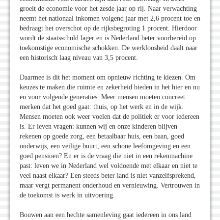
groeit de economie voor het zesde jaar op rij. Naar verwachting
neemt het nationaal inkomen volgend jaar met 2,6 procent toe en
bedraagt het overschot op de rijksbegroting 1 procent. Hierdoor
wordt de staatsschuld lager en is Nederland beter voorbereid op
toekomstige economische schokken. De werkloosheid daalt naar
een historisch laag niveau van 3,5 procent.
Daarmee is dit het moment om opnieuw richting te kiezen. Om
keuzes te maken die ruimte en zekerheid bieden in het hier en nu
en voor volgende generaties. Meer mensen moeten concreet
merken dat het goed gaat: thuis, op het werk en in de wijk.
Mensen moeten ook weer voelen dat de politiek er voor iedereen
is. Er leven vragen: kunnen wij en onze kinderen blijven
rekenen op goede zorg, een betaalbaar huis, een baan, goed
onderwijs, een veilige buurt, een schone leefomgeving en een
goed pensioen? En er is de vraag die niet in een rekenmachine
past: leven we in Nederland wel voldoende met elkaar en niet te
veel naast elkaar? Een steeds beter land is niet vanzelfsprekend,
maar vergt permanent onderhoud en vernieuwing. Vertrouwen in
de toekomst is werk in uitvoering.
Bouwen aan een hechte samenleving gaat iedereen in ons land