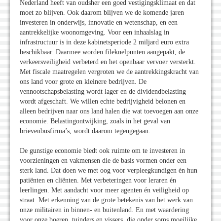
Nederland heeft van oudsher een goed vestigingsklimaat en dat
moet zo blijven. Ook daarom blijven we de komende jaren
investeren in onderwijs, innovatie en wetenschap, en een
aantrekkelijke woonomgeving. Voor een inhaalslag in
infrastructuur is in deze kabinetsperiode 2 miljard euro extra
beschikbaar. Daarmee worden fileknelpunten aangepakt, de
verkeersveiligheid verbeterd en het openbaar vervoer versterkt.
Met fiscale maatregelen vergroten we de aantrekkingskracht van
ons land voor grote en kleinere bedrijven. De
vennootschapsbelasting wordt lager en de dividendbelasting
wordt afgeschaft. We willen echte bedrijvigheid belonen en
alleen bedrijven naar ons land halen die wat toevoegen aan onze
economie. Belastingontwijking, zoals in het geval van
brievenbusfirma’s, wordt daarom tegengegaan.
De gunstige economie biedt ook ruimte om te investeren in
voorzieningen en vakmensen die de basis vormen onder een
sterk land. Dat doen we met oog voor verpleegkundigen én hun
patiënten en cliënten. Met verbeteringen voor leraren én
leerlingen. Met aandacht voor meer agenten én veiligheid op
straat. Met erkenning van de grote betekenis van het werk van
onze militairen in binnen- en buitenland. En met waardering
voor onze boeren, tuinders en vissers, die onder soms moeilijke