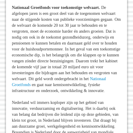
Nationaal Groeifonds voor toekomstige welvaart.
De
afgelopen jaren is een groot deel van de toegenomen welvaart
naar de stijgende kosten van publieke voorzieningen gegaan. Om
de welvaart de komende 20 tot 30 jaar te behouden en te
vergroten, moet de economie harder én anders groeien. Dat is
nodig om ook in de toekomst gezondheidszorg, onderwijs en
pensioenen te kunnen betalen en daarnaast geld over te houden
voor de huishoudportemonnee. In het geval van een toekomstige
economische dip, is het belangrijk om die klappen op te kunnen
vangen zónder directe bezuinigingen. Daarom trekt het kabinet
de komende vijf jaar in totaal 20 miljard euro uit voor
investeringen die bijdragen aan het behouden en vergroten van
welvaart. Dit geld wordt ondergebracht in het
Nationaal
Groeifonds
en gaat naar kennisontwikkeling, fysieke
infrastructuur en onderzoek, ontwikkeling & innovatie.
Nederland wil immers koploper zijn op het gebied van
innovatie, verduurzaming en digitalisering. Het is daarbij ook
van belang dat bedrijven die leidend zijn op deze gebieden, van
klein tot groot, in Nederland blijven investeren. Dat draagt bij
aan duurzame groei, werkgelegenheid en kennisontwikkeling.
Bovendien is Nederland door de aanwezigheid van mondiale