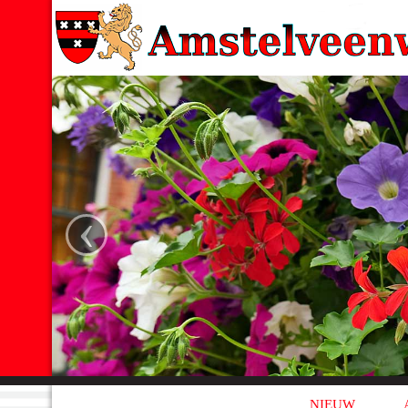
‹
NIEUW