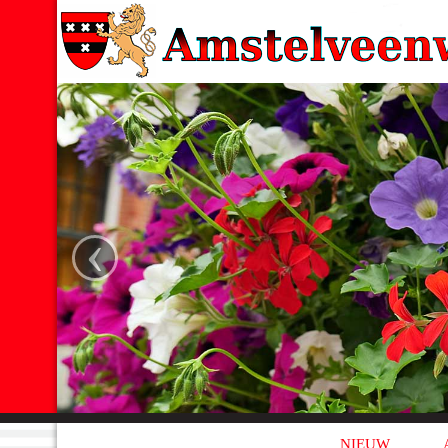
‹
NIEUW