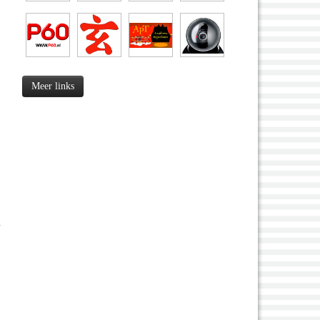
Meer links
n