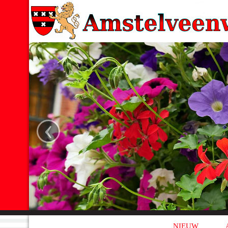
‹
NIEUW