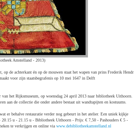
iotheek Amstelland - 2013)
, op de achterkant én op de mouwen staat het wapen van prins Frederik Hendr
aakt voor zijn staatsbegrafenis op 10 mei 1647 in Delft
er van het Rijksmuseum, op woensdag 24 april 2013 naar bibliotheek Uithoorn.
oren aan de collectie die onder andere bestaat uit wandtapijten en kostuums.
at er behalve restauratie verder nog gebeurt in het atelier. Een uniek kijkje
20.15 u - 21.15 u - Bibliotheek Uithoorn - Prijs: € 7,50 - Pashouders € 5 -
heken te verkrijgen en online via
www.debibliotheekamstelland.nl