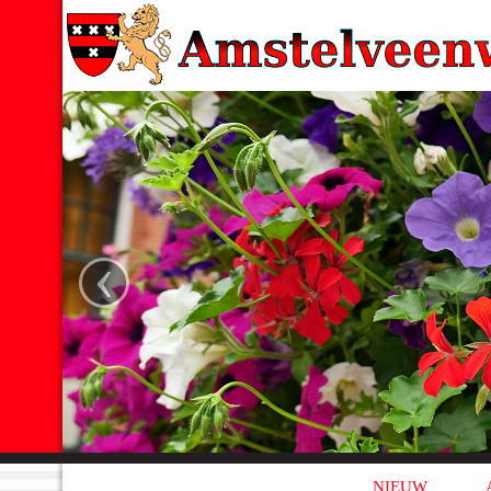
‹
NIEUW