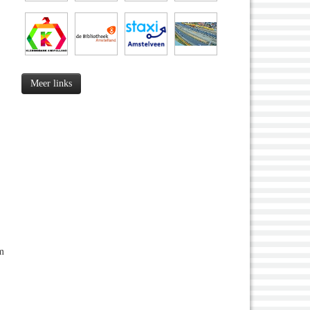
Meer links
om