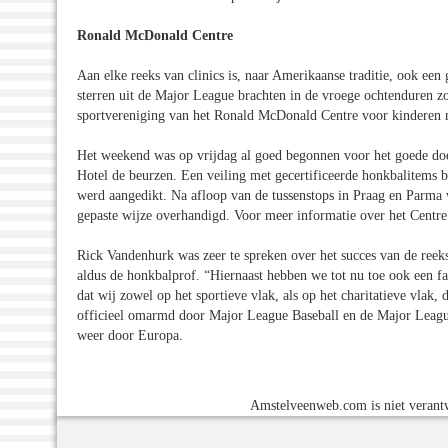
Ronald McDonald Centre
Aan elke reeks van clinics is, naar Amerikaanse traditie, ook ee
sterren uit de Major League brachten in de vroege ochtenduren z
sportvereniging van het Ronald McDonald Centre voor kinderen 
Het weekend was op vrijdag al goed begonnen voor het goede doel
Hotel de beurzen. Een veiling met gecertificeerde honkbalitems bra
werd aangedikt. Na afloop van de tussenstops in Praag en Parma
gepaste wijze overhandigd. Voor meer informatie over het Centre
Rick Vandenhurk was zeer te spreken over het succes van de reeks
aldus de honkbalprof. “Hiernaast hebben we tot nu toe ook een fa
dat wij zowel op het sportieve vlak, als op het charitatieve vla
officieel omarmd door Major League Baseball en de Major Leagu
weer door Europa.
Amstelveenweb.com is niet verantw