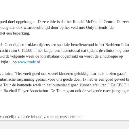
n goed doel opgehangen. Deze editie is dat het Ronald McDonald Centre. De zev
ondag dan ook waardevolle tijd door op het veld met Only Friends, de
met een beperking.
. Genodigden trokken tijdens een speciale benefietavond in het Barbizon Pala
cht ruim € 11.500 in het laatje, een tussentotaal dat tijdens de clinics nog een
 wordt volgende week de totaalbalans opgemaakt en wordt de eindcheque op
 kijkt u op
www.rmdc.nl
.
 clinics. “Het voelt goed om zoveel kinderen gelukkig naar huis te zien gaan”,
ntastische inspanning gedaan voor ons goede doel. Ik heb er een goed gevoel bi
k, de Tour de komende week in het buitenland goed kunnen afsluiten.” De EBLT i
e Baseball Player Association. De Tours gaan ook de volgende twee jaargange
oordelijk voor de inhoud van de nieuwsberichten.