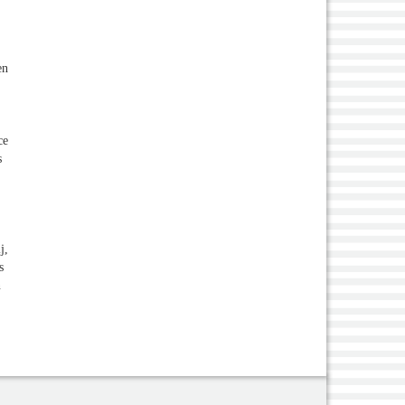
en
ce
s
j,
s
n