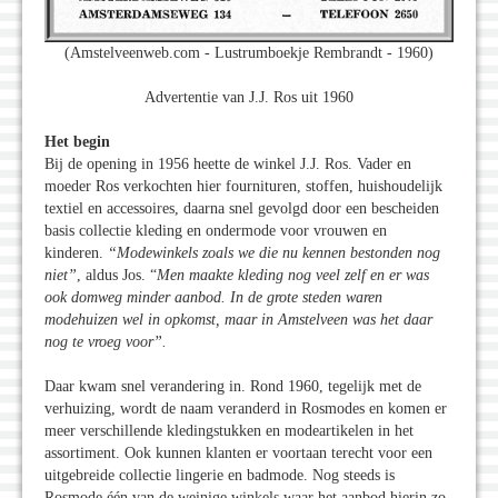
(Amstelveenweb.com - Lustrumboekje Rembrandt - 1960)
Advertentie van J.J. Ros uit 1960
Het begin
Bij de opening in 1956 heette de winkel J.J. Ros. Vader en
moeder Ros verkochten hier fournituren, stoffen, huishoudelijk
textiel en accessoires, daarna snel gevolgd door een bescheiden
basis collectie kleding en ondermode voor vrouwen en
kinderen.
“Modewinkels zoals we die nu kennen bestonden nog
niet”
, aldus Jos. “
Men maakte kleding nog veel zelf en er was
ook domweg minder aanbod. In de grote steden waren
modehuizen wel in opkomst, maar in Amstelveen was het daar
nog te vroeg voor”.
Daar kwam snel verandering in. Rond 1960, tegelijk met de
verhuizing, wordt de naam veranderd in Rosmodes en komen er
meer verschillende kledingstukken en modeartikelen in het
assortiment. Ook kunnen klanten er voortaan terecht voor een
uitgebreide collectie lingerie en badmode. Nog steeds is
Rosmode één van de weinige winkels waar het aanbod hierin zo