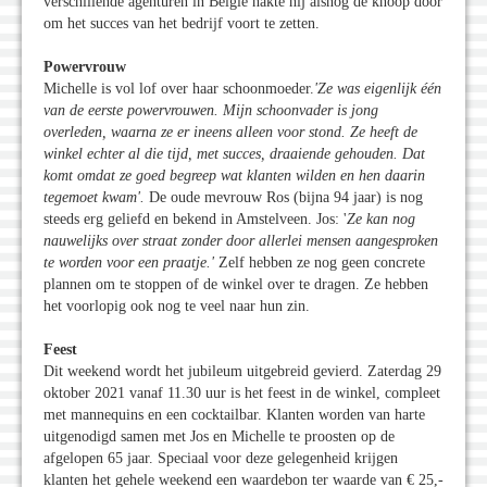
verschillende agenturen in België hakte hij alsnog de knoop door
om het succes van het bedrijf voort te zetten.
Powervrouw
Michelle is vol lof over haar schoonmoeder.
'Ze was eigenlijk één
van de eerste powervrouwen. Mijn schoonvader is jong
overleden, waarna ze er ineens alleen voor stond. Ze heeft de
winkel echter al die tijd, met succes, draaiende gehouden. Dat
komt omdat ze goed begreep wat klanten wilden en hen daarin
tegemoet kwam
'.
De oude mevrouw Ros (bijna 94 jaar) is nog
steeds erg geliefd en bekend in Amstelveen. Jos: '
Ze kan nog
nauwelijks over straat zonder door allerlei mensen aangesproken
te worden voor een praatje.
'
Zelf hebben ze nog geen concrete
plannen om te stoppen of de winkel over te dragen. Ze hebben
het voorlopig ook nog te veel naar hun zin.
Feest
Dit weekend wordt het jubileum uitgebreid gevierd. Zaterdag 29
oktober 2021 vanaf 11.30 uur is het feest in de winkel, compleet
met mannequins en een cocktailbar. Klanten worden van harte
uitgenodigd samen met Jos en Michelle te proosten op de
afgelopen 65 jaar. Speciaal voor deze gelegenheid krijgen
klanten het gehele weekend een waardebon ter waarde van € 25,-