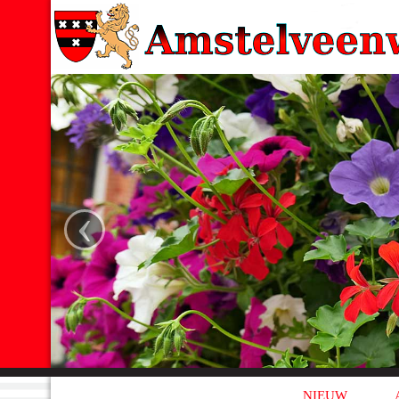
‹
NIEUW