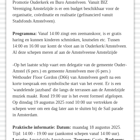
Promotie Ouderkerk en Buro Amstelveen. Vanuit BIZ
Vereniging Amstelzijde is er een budget beschikbaar voor de
organisatie, coördinatie en realisatie (gefinancierd vanuit
Stadsfonds Amstelveen).
Programma:
Vanaf 14:00 zingt een zeemanskoor, is er gratis
haring en kunnen kinderen schminken, knutselen etc. Tussen
14:00 en 16:00 uur komt de vloot aan in Ouderkerk/Amstelveen.
Al deze schepen meren af aan de Amstelveense Amstelzijde
-Op het laatste schip vaart een delegatie van de gemeente Ouder-
Amstel (6 pers.) en gemeente Amstelveen mee (6 pers.)
Wethouder Floor Gordon (D66) van Amstelveen geeft na een
korte toespraak een symbolische start van het event. Er is een
'wandelende jazzband' die langs de terrassen aan de Amstelzijde
muziek maakt. Rond 19:00 uur is het event formeel afgelopen.
Op dinsdag 19 augustus 2025 rond 10:00 uur vertrekken de
schepen weer om een dag later aan te sluiten bij de Sail parade
in Amsterdam.
Praktische informatie: Datum:
maandag 18 augustus 2025.
Tijd: 14:00 - 19:00 uur (aankomst schepen vanaf 14:00 uur).
Locatie:
Amstelzijde Amstelveen.
Toegang:
Gratis.
Parkeren: