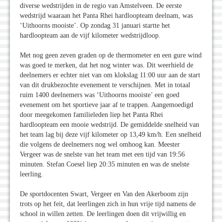
diverse wedstrijden in de regio van Amstelveen. De eerste
wedstrijd waaraan het Panta Rhei hardloopteam deelnam, was
‘Uithoorns mooiste’. Op zondag 31 januari startte het
hardloopteam aan de vijf kilometer wedstrijdloop.
Met nog geen zeven graden op de thermometer en een gure wind
was goed te merken, dat het nog winter was. Dit weerhield de
deelnemers er echter niet van om klokslag 11:00 uur aan de start
van dit drukbezochte evenement te verschijnen. Met in totaal
ruim 1400 deelnemers was ‘Uithoorns mooiste’ een goed
evenement om het sportieve jaar af te trappen. Aangemoedigd
door meegekomen familieleden liep het Panta Rhei
hardloopteam een mooie wedstrijd. De gemiddelde snelheid van
het team lag bij deze vijf kilometer op 13,49 km/h. Een snelheid
die volgens de deelnemers nog wel omhoog kan. Meester
Vergeer was de snelste van het team met een tijd van 19:56
minuten. Stefan Coesel liep 20:35 minuten en was de snelste
leerling.
De sportdocenten Swart, Vergeer en Van den Akerboom zijn
trots op het feit, dat leerlingen zich in hun vrije tijd namens de
school in willen zetten. De leerlingen doen dit vrijwillig en