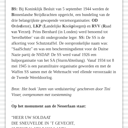
BS:
Bij Koninklijk Besluit van 5 september 1944 werden de
B
innenlandse
S
trijdkrachten opgericht, een bundeling van de
drie belangrijkste gewapende verzetsorganisaties:
OD
O
rde
d
ienst),
LKP
(
L
andelijke
K
nok
p
loegen
)
en
RVV
(
R
aad
v
an
V
erzet
)
. Prins Bernhard (in Londen) werd benoemd tot
'bevelhebber' van dit ondergrondse leger.
SS:
De SS is de
afkorting voor Schutzstaffel. De oorspronkelijke naam was:
“SaalSchutz” en was een beschermingsdienst voor de Duitse
Nazie partij de NSDAP. De SS werd vanaf 1926 een
hulporganisatie van het SA (SturmAbteilung). Vanaf 1934 tot 8
mei 1945 is een paramilitaire organisatie geworden en met de
Waffen SS samen met de Wehrmacht veel ellende veroorzaakt in
de Tweede Wereldoorlog.
Bron: Het boek 'Jaren van verduistering' geschreven door Tini
Visser, overgenomen met toestemming
.
Op het monument aan de Nesserlaan staat:
“HEER UW SOLDAAT
DIE SNEUVELDE IN ’T GEVECHT,