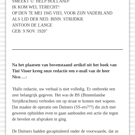
SMEEKT U: HELP HOLLAND!
IK KOM WEL TERECHT!
OP DEN 7E MEI 1945 VIEL VOOR ZIJN VADERLAND
ALS LID DER NED. BINN. STRIJDKR.
ANTOON DE LANGE
GEB. 9 NOV. 1920”
Na het plaatsen van bovenstaand artikel uit het boek van
Tini Visser kreeg onze redactie een e-mail van de heer
Nico….:
'Hallo redactie, uw verhaal is niet volledig. Er ontbreekt een
zeer belangrijk gegeven. Het was de BS (Binnenlandse
Strijdkrachten) verboden om op straat te komen met wapens.
Dat maakte de operatie om Duitsers (SS-ers???) die zich met
geweren ophielden even te gaan aanhouden een actie die tegen
de bevelen en afspraken in ging.
De Duitsers hadden gecapituleerd onder de voorwaarde, dat ze