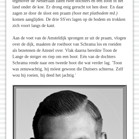
tegenover de Nesserlaan zaten twee dochters en een zoon in het
land onder de koe. Er drong enig gerucht tot hen door. En daar
zagen ze door de sloot een praam
(boot met platbodem red.)
komen aanglijden. De drie SS'ers lagen op de bodem en trokken
zich voort langs de kant.
Aan de voet van de Amsteldijk sprongen ze uit de praam, vlogen
over de dijk, maakten de roeiboot van Schrama los en roeiden
als bezetenen de Amstel over. Vlak daarna bereikte Toon de
Lange de steiger en riep om een boot. Eén van de dochters
Schrama rende naar een tweede boot die wat verder lag. 'Toon
was zenuwachtig, hij móest gewoon die Duitsers achterna. Zelf
wou hij roeien, hij deed het jachtig.'