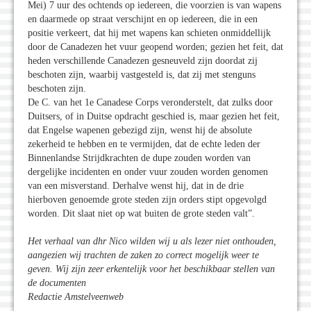
Mei) 7 uur des ochtends op iedereen, die voorzien is van wapens
en daarmede op straat verschijnt en op iedereen, die in een
positie verkeert, dat hij met wapens kan schieten onmiddellijk
door de Canadezen het vuur geopend worden; gezien het feit, dat
heden verschillende Canadezen gesneuveld zijn doordat zij
beschoten zijn, waarbij vastgesteld is, dat zij met stenguns
beschoten zijn.
De C. van het 1e Canadese Corps veronderstelt, dat zulks door
Duitsers, of in Duitse opdracht geschied is, maar gezien het feit,
dat Engelse wapenen gebezigd zijn, wenst hij de absolute
zekerheid te hebben en te vermijden, dat de echte leden der
Binnenlandse Strijdkrachten de dupe zouden worden van
dergelijke incidenten en onder vuur zouden worden genomen
van een misverstand. Derhalve wenst hij, dat in de drie
hierboven genoemde grote steden zijn orders stipt opgevolgd
worden. Dit slaat niet op wat buiten de grote steden valt”.
Het verhaal van dhr Nico wilden wij u als lezer niet onthouden,
aangezien wij trachten de zaken zo correct mogelijk weer te
geven. Wij zijn zeer erkentelijk voor het beschikbaar stellen van
de documenten
Redactie Amstelveenweb