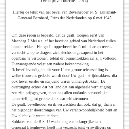
(Bron privé collectie - 2014)
Hierbij de tekst van het bevel van Bevelhebber N. S. Luitenant-
Generaal Bernhard, Prins der Nederlanden op 6 mei 1945
Om deze reden is bepaald, dat de geall. troepen eerst van
Maandag 7 Mei a.s. af het bevrijde gebied van Nederland zullen
binnentrekken. Het geall. opperbevel heeft mij daarom tevens
verzocht U op te dragen, zich slechts ongewapend in het
openbaar te vertoonen, totdat dit binnentrekken zal zijn voltooid.
Dienaangaande volgt een nadere bekendmaking.
Ik besef levendig dat dit voor U een groote teleurstelling is
welke trouwens gedeeld wordt door Uw geall. strijdmakkers, dia
ook liever eerder en strijdend waren binnengetrokken. De
overtuiging echter dat het land dat aan algeheele vernietiging
zou zijn prijsgegeven, moet ons allen ondanks persoonlijke
teleurstelling tot groote dankbaarheid stemmen.
De geall. bevelhebber en ik verwachten dan ook, dat gij thans ir.
het bijzonder doordrongen van Uw verantwoordelijkheid bent en
Uw plicht zult weten te doen,
Soldaten van de B.S. U wacht nog een belangrijke taak.
Generaal Eisenhower heeft mij verzocht juist vrijwilligers op