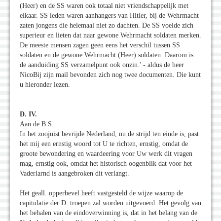
(Heer) en de SS waren ook totaal niet vriendschappelijk met
elkaar. SS leden waren aanhangers van Hitler, bij de Wehrmacht
zaten jongens die helemaal niet zo dachten. De SS voelde zich
superieur en lieten dat naar gewone Wehrmacht soldaten merken.
De meeste mensen zagen geen eens het verschil tussen SS
soldaten en de gewone Wehrmacht (Heer) soldaten. Daarom is
de aanduiding SS verzamelpunt ook onzin.' - aldus de heer
NicoBij zijn mail bevonden zich nog twee documenten. Die kunt
u hieronder lezen.
D. IV.
Aan de B.S.
In het zoojuist bevrijde Nederland, nu de strijd ten einde is, past
het mij een ernstig woord tot U te richten, ernstig, omdat de
groote bewondering en waardeering voor Uw werk dit vragen
mag, ernstig ook, omdat het historisch oogenblik dat voor het
Vaderlarnd is aangebroken dit verlangt.
Het geall. opperbevel heeft vastgesteld de wijze waarop de
capitulatie der D. troepen zal worden uitgevoerd. Het gevolg van
het behalen van de eindoverwinning is, dat in het belang van de