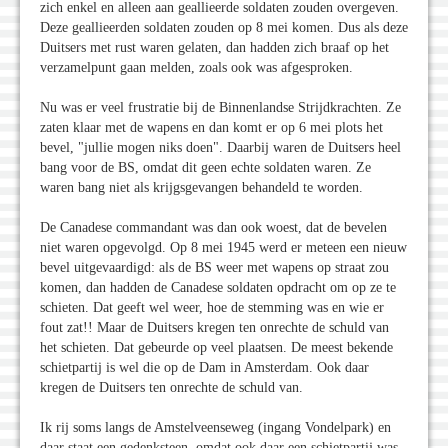
zich enkel en alleen aan geallieerde soldaten zouden overgeven.
Deze geallieerden soldaten zouden op 8 mei komen. Dus als deze
Duitsers met rust waren gelaten, dan hadden zich braaf op het
verzamelpunt gaan melden, zoals ook was afgesproken.
Nu was er veel frustratie bij de Binnenlandse Strijdkrachten. Ze
zaten klaar met de wapens en dan komt er op 6 mei plots het
bevel, "jullie mogen niks doen". Daarbij waren de Duitsers heel
bang voor de BS, omdat dit geen echte soldaten waren. Ze
waren bang niet als krijgsgevangen behandeld te worden.
De Canadese commandant was dan ook woest, dat de bevelen
niet waren opgevolgd. Op 8 mei 1945 werd er meteen een nieuw
bevel uitgevaardigd: als de BS weer met wapens op straat zou
komen, dan hadden de Canadese soldaten opdracht om op ze te
schieten. Dat geeft wel weer, hoe de stemming was en wie er
fout zat!! Maar de Duitsers kregen ten onrechte de schuld van
het schieten. Dat gebeurde op veel plaatsen. De meest bekende
schietpartij is wel die op de Dam in Amsterdam. Ook daar
kregen de Duitsers ten onrechte de schuld van.
Ik rij soms langs de Amstelveenseweg (ingang Vondelpark) en
daar staat een gedenksteen, omdat ook daar een schietpartij was