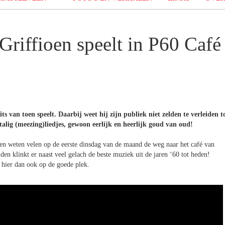
Griffioen speelt in P60 Café
ts van toen speelt. Daarbij weet hij zijn publiek niet zelden te verleiden t
alig (meezing)liedjes, gewoon eerlijk en heerlijk goud van oud!
ren weten velen op de eerste dinsdag van de maand de weg naar het café van
den klinkt er naast veel gelach de beste muziek uit de jaren ‘60 tot heden!
n hier dan ook op de goede plek.