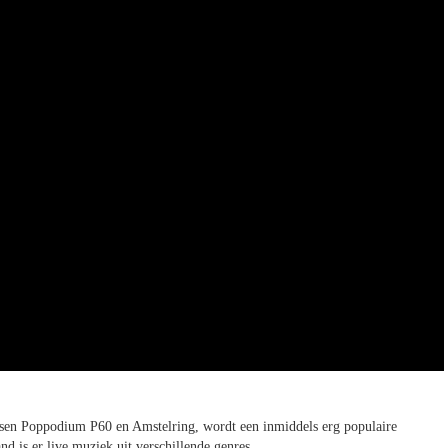
ssen Poppodium P60 en Amstelring, wordt een inmiddels erg populaire
 is er live muziek uit verschillende genres.