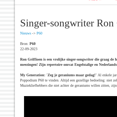
Singer-songwriter Ron 
Nieuws
->
P60
Bron:
P60
22-09-2023
Ron Griffioen is een vrolijke singer-songwriter die graag de hi
meezingen! Zijn repertoire omvat Engelstalige en Nederlandst
My Generation: 'Zeg je geraniums maar gedag!'
Al enkele ja
Poppodium P60 te vinden. Altijd een gezellige bedoeling: niet zel
Muziekliefhebbers die niet achter de geraniums willen zitten, zij