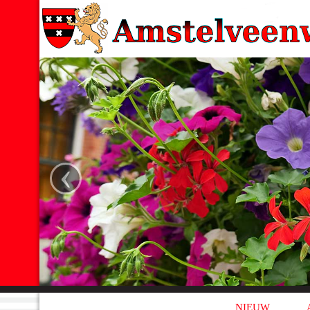
‹
NIEUW