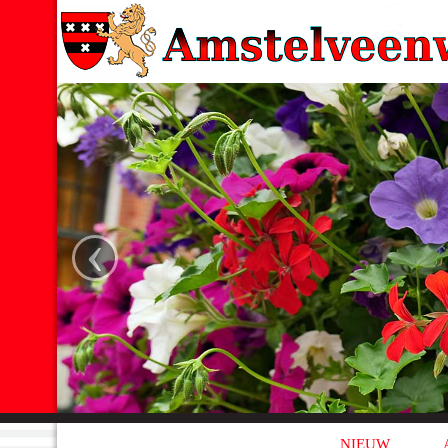
‹
NIEUW