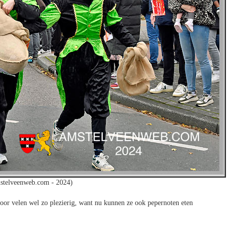
stelveenweb.com - 2024)
voor velen wel zo plezierig, want nu kunnen ze ook pepernoten eten