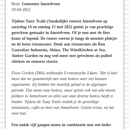
Bron:
Gemeente Amstelveen
29-04-2022
Tijdens Tasty Trails (Smakelijke routes) Amstelveen op
zaterdag 14 en zondag 15 mei 2022 geniet je van prachtige
gerechten gemaakt in Amstelveen. Of je nou met de fiets
komt of lopend. De routes voeren je langs de mooiste plekjes
en de beste restaurants. Denk aan restaurants als Ron
Gastrobar Indonesia, Abina, The WineKitchen at Sea,
Amber Garden en nog veel meer met gerechten als pulled
chicken en zomerse risotto.
Floor Gordon (D66) wethouder Economische Zaken:
'Het is heel
mooi dat we gezamenlijk met onze horeca weer iets kunnen
organiseren. Zij hebben het moeilijk gehad in de afgelopen
periode. Dus steun onze horeca, maar geniet ook van alle mooie
plekken in Amstelveen en alles wat onze diverse horeca heeft te
bieden. Tijdens de Tasty Trails ontdek je de geweldige
restaurants, cafés en bars van Amstelveen. Geniet ervan, nu het
weer kan.'
Een uniek vijf gangen menu in combinatie met een leuke