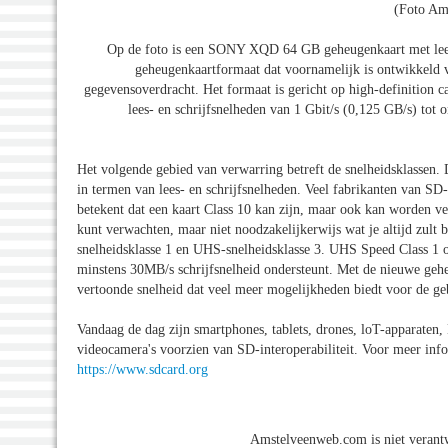
(Foto Am
Op de foto is een SONY XQD 64 GB geheugenkaart met lees
geheugenkaartformaat dat voornamelijk is ontwikkeld v
gegevensoverdracht. Het formaat is gericht op high-definition c
lees- en schrijfsnelheden van 1 Gbit/s (0,125 GB/s) to
Het volgende gebied van verwarring betreft de snelheidsklassen
in termen van lees- en schrijfsnelheden. Veel fabrikanten van SD-k
betekent dat een kaart Class 10 kan zijn, maar ook kan worden ver
kunt verwachten, maar niet noodzakelijkerwijs wat je altijd zul
snelheidsklasse 1 en UHS-snelheidsklasse 3. UHS Speed Class 1 
minstens 30MB/s schrijfsnelheid ondersteunt. Met de nieuwe geh
vertoonde snelheid dat veel meer mogelijkheden biedt voor de ge
Vandaag de dag zijn smartphones, tablets, drones, loT-apparaten,
videocamera's voorzien van SD-interoperabiliteit. Voor meer inf
https://www.sdcard.org
Amstelveenweb.com is niet verantw