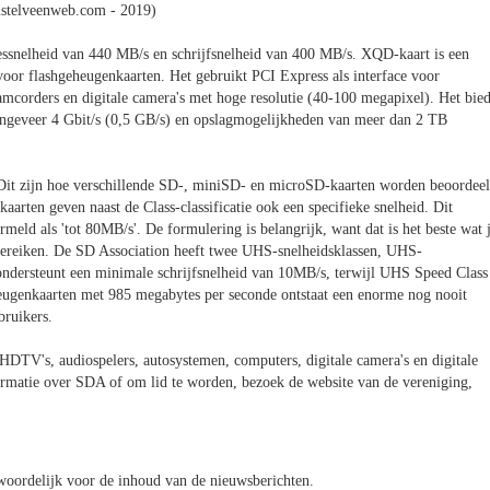
stelveenweb.com - 2019)
snelheid van 440 MB/s en schrijfsnelheid van 400 MB/s. XQD-kaart is een
oor flashgeheugenkaarten. Het gebruikt PCI Express als interface voor
amcorders en digitale camera's met hoge resolutie (40-100 megapixel). Het bied
t ongeveer 4 Gbit/s (0,5 GB/s) en opslagmogelijkheden van meer dan 2 TB
. Dit zijn hoe verschillende SD-, miniSD- en microSD-kaarten worden beoordee
aarten geven naast de Class-classificatie ook een specifieke snelheid. Dit
meld als 'tot 80MB/s'. De formulering is belangrijk, want dat is het beste wat 
t bereiken. De SD Association heeft twee UHS-snelheidsklassen, UHS-
ondersteunt een minimale schrijfsnelheid van 10MB/s, terwijl UHS Speed Class
eugenkaarten met 985 megabytes per seconde ontstaat een enorme nog nooit
bruikers.
 HDTV's, audiospelers, autosystemen, computers, digitale camera's en digitale
ormatie over SDA of om lid te worden, bezoek de website van de vereniging,
oordelijk voor de inhoud van de nieuwsberichten.