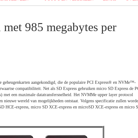
n met 985 megabytes per
lle geheugenkarten aangekondigd, die de populaire PCI Express® en NVMe™-
terwaartse compatibiliteit. Net als SD Express gebruiken micro SD Express de P
) met een maximale datatransfersnelheid. Het NVMMe upper layer protocol
 nieuwe wereld van mogelijkheden ontstaat. Volgens specificatie zullen word
cro SD HCE-express, micro SD XCE-express en microSD XCE-express en micro 