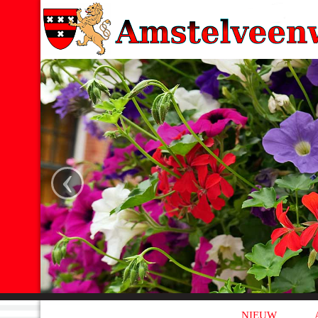
‹
NIEUW