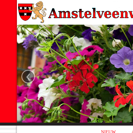
‹
NIEUW