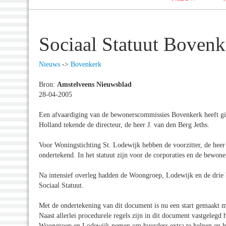
Sociaal Statuut Boven
Nieuws
->
Bovenkerk
Bron:
Amstelveens Nieuwsblad
28-04-2005
Een afvaardiging van de bewonerscommissies Bovenkerk heeft g
Holland tekende de directeur, de heer J. van den Berg Jeths.
Voor Woningstichting St. Lodewijk hebben de voorzitter, de heer
ondertekend. In het statuut zijn voor de corporaties en de bewone
Na intensief overleg hadden de Woongroep, Lodewijk en de drie
Sociaal Statuut.
Met de ondertekening van dit document is nu een start gemaakt m
Naast allerlei procedurele regels zijn in dit document vastgelegd
Woongroep en Lodewijk nemen om huurders extra te helpen en hoe