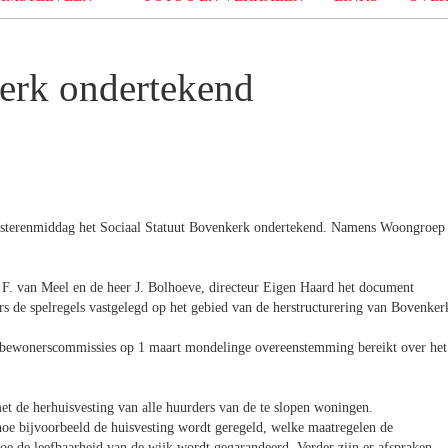
kerk ondertekend
isterenmiddag het Sociaal Statuut Bovenkerk ondertekend. Namens Woongroep
 F. van Meel en de heer J. Bolhoeve, directeur Eigen Haard het document
rs de spelregels vastgelegd op het gebied van de herstructurering van Bovenker
 bewonerscommissies op 1 maart mondelinge overeenstemming bereikt over het
et de herhuisvesting van alle huurders van de te slopen woningen.
 hoe bijvoorbeeld de huisvesting wordt geregeld, welke maatregelen de
 de leefbaarheid van de wijk wordt gegarandeerd. Verder zijn er afspraken