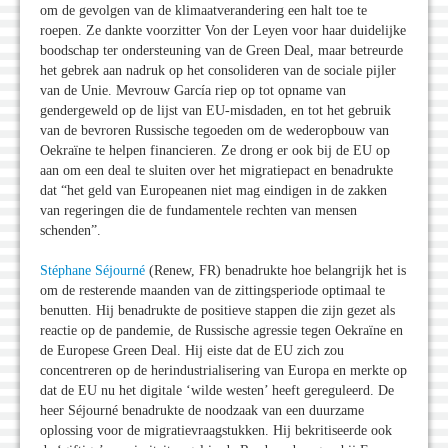
om de gevolgen van de klimaatverandering een halt toe te
roepen. Ze dankte voorzitter Von der Leyen voor haar duidelijke
boodschap ter ondersteuning van de Green Deal, maar betreurde
het gebrek aan nadruk op het consolideren van de sociale pijler
van de Unie. Mevrouw García riep op tot opname van
gendergeweld op de lijst van EU-misdaden, en tot het gebruik
van de bevroren Russische tegoeden om de wederopbouw van
Oekraïne te helpen financieren. Ze drong er ook bij de EU op
aan om een deal te sluiten over het migratiepact en benadrukte
dat “het geld van Europeanen niet mag eindigen in de zakken
van regeringen die de fundamentele rechten van mensen
schenden”.
Stéphane Séjourné
(Renew, FR) benadrukte hoe belangrijk het is
om de resterende maanden van de zittingsperiode optimaal te
benutten. Hij benadrukte de positieve stappen die zijn gezet als
reactie op de pandemie, de Russische agressie tegen Oekraïne en
de Europese Green Deal. Hij eiste dat de EU zich zou
concentreren op de herindustrialisering van Europa en merkte op
dat de EU nu het digitale ‘wilde westen’ heeft gereguleerd. De
heer Séjourné benadrukte de noodzaak van een duurzame
oplossing voor de migratievraagstukken. Hij bekritiseerde ook