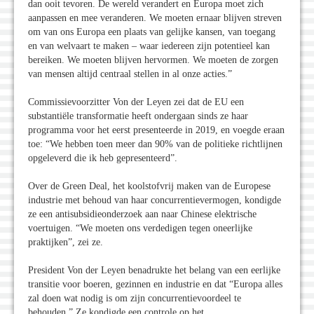
dan ooit tevoren. De wereld verandert en Europa moet zich
aanpassen en mee veranderen. We moeten ernaar blijven streven
om van ons Europa een plaats van gelijke kansen, van toegang
en van welvaart te maken – waar iedereen zijn potentieel kan
bereiken. We moeten blijven hervormen. We moeten de zorgen
van mensen altijd centraal stellen in al onze acties.”
Commissievoorzitter Von der Leyen zei dat de EU een
substantiële transformatie heeft ondergaan sinds ze haar
programma voor het eerst presenteerde in 2019, en voegde eraan
toe: “We hebben toen meer dan 90% van de politieke richtlijnen
opgeleverd die ik heb gepresenteerd”.
Over de Green Deal, het koolstofvrij maken van de Europese
industrie met behoud van haar concurrentievermogen, kondigde
ze een antisubsidieonderzoek aan naar Chinese elektrische
voertuigen. “We moeten ons verdedigen tegen oneerlijke
praktijken”, zei ze.
President Von der Leyen benadrukte het belang van een eerlijke
transitie voor boeren, gezinnen en industrie en dat “Europa alles
zal doen wat nodig is om zijn concurrentievoordeel te
behouden.” Ze kondigde een controle op het