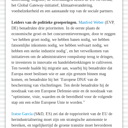
het Global Gateway-initiatief, klimaatverandering,
voedselzekerheid en een aanstaande top van de sociale partners.
Leiders van de politieke groeperingen.
Manfred Weber
(EVP,
DE) benadrukte drie prioriteiten. In de eerste plaats de
economische groei en het concurrentievermogen, door te zeggen
‘we hebben groei nodig, we hebben banen nodig, we hebben
fatsoenlijke inkomens nodig, we hebben welvaart nodig, we
hebben een sterke industrie nodig’, en het verwelkomen van
initiatieven om de administratieve rompslomp terug te dringen,
te investeren in innovatie en handelsbetrekkingen te cultiveren.
Ten tweede haalde hij migratie aan, waarbij hij benadrukte dat
Europa moet beslissen wie er aan zijn grenzen binnen mag
komen, en benadrukte hij het ‘Europese DNA’ van de
bescherming van vluchtelingen. Ten derde benadrukte hij de
noodzaak van een Europese Defensie-unie en de noodzaak van
“optimisme, visie, waarden en de bereidheid voor de volgende
stap om een echte Europese Unie te worden.”
Iratxe García
(S&D, ES) zei dat de topprioriteit van de EU de
herindustrialisering moet zijn om strategische autonomie te
bereiken, en tegelijkertijd de groene transitie moet bevorderen