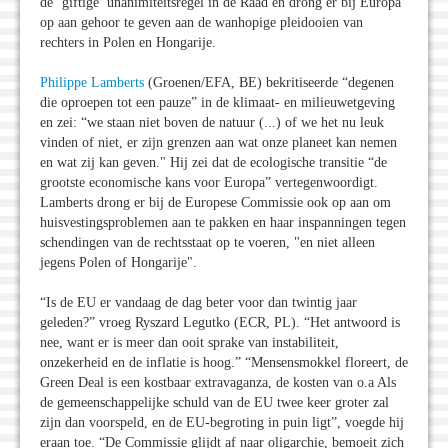
de ‘giftige’ unanimiteitsregel in de Raad en drong er bij Europa
op aan gehoor te geven aan de wanhopige pleidooien van
rechters in Polen en Hongarije.
Philippe Lamberts
(Groenen/EFA, BE) bekritiseerde “degenen
die oproepen tot een pauze” in de klimaat- en milieuwetgeving
en zei: “we staan niet boven de natuur (...) of we het nu leuk
vinden of niet, er zijn grenzen aan wat onze planeet kan nemen
en wat zij kan geven." Hij zei dat de ecologische transitie “de
grootste economische kans voor Europa” vertegenwoordigt.
Lamberts drong er bij de Europese Commissie ook op aan om
huisvestingsproblemen aan te pakken en haar inspanningen tegen
schendingen van de rechtsstaat op te voeren, "en niet alleen
jegens Polen of Hongarije".
“Is de EU er vandaag de dag beter voor dan twintig jaar
geleden?” vroeg Ryszard Legutko (ECR, PL). “Het antwoord is
nee, want er is meer dan ooit sprake van instabiliteit,
onzekerheid en de inflatie is hoog.” “Mensensmokkel floreert, de
Green Deal is een kostbaar extravaganza, de kosten van o.a Als
de gemeenschappelijke schuld van de EU twee keer groter zal
zijn dan voorspeld, en de EU-begroting in puin ligt”, voegde hij
eraan toe. “De Commissie glijdt af naar oligarchie, bemoeit zich