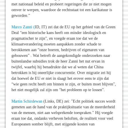
met nationaal beleid en probeert regeringen die ze niet mogen
omver te werpen, waardoor de rechtsstaat tot een karikatuur is
geworden.”
Marco Zanni (
ID, IT) zei dat de EU op het gebied van de Green
Deal “een historische kans heeft om minder ideologisch en
pragmatischer te zijn”, en voegde eraan toe dat we de
klimaatverandering moeten aanpakken zonder schade te
berokkenen aan “onze boeren, bedrijven of eigenaren van
gebouwen” . Wat betreft de aangekondigde onderzoeken naar
buitenlandse subsidies trok de heer Zanni het nut ervan in
twijfel, waarbij hij benadrukte dat we al weten dat China
betrokken is bij oneerlijke concurrentie. Over migratie zei hij
dat hoewel de EU er niet in slaagt het erover eens te zijn dat
“wie geen recht heeft om binnen te zijn, er buiten moet blijven”,
het niet mogelijk zal zijn om “het probleem op te lossen”.
Martin Schirdewan
(Links, DE) zei: "Echt politiek succes wordt
gemeten aan de hand van de praktijksituatie van de meerderheid
van de mensen, niet aan welsprekende toespraken." Hij voegde
eraan toe dat, ondanks verheven beloften, de realiteit voor veel
Europeanen somber blijft, met stijgende kosten van