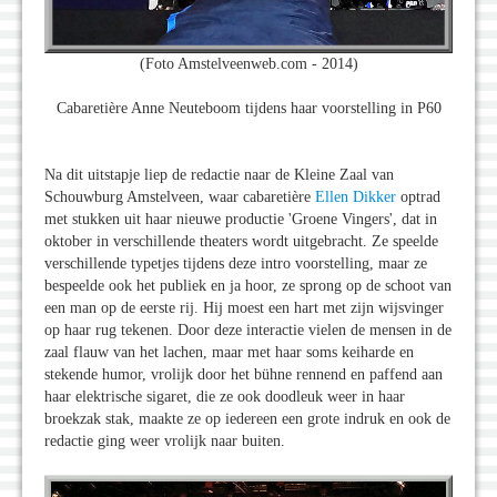
(Foto Amstelveenweb.com - 2014)
Cabaretière Anne Neuteboom tijdens haar voorstelling in P60
Na dit uitstapje liep de redactie naar de Kleine Zaal van
Schouwburg Amstelveen, waar cabaretière
Ellen Dikker
optrad
met stukken uit haar nieuwe productie 'Groene Vingers', dat in
oktober in verschillende theaters wordt uitgebracht. Ze speelde
verschillende typetjes tijdens deze intro voorstelling, maar ze
bespeelde ook het publiek en ja hoor, ze sprong op de schoot van
een man op de eerste rij. Hij moest een hart met zijn wijsvinger
op haar rug tekenen. Door deze interactie vielen de mensen in de
zaal flauw van het lachen, maar met haar soms keiharde en
stekende humor, vrolijk door het bühne rennend en paffend aan
haar elektrische sigaret, die ze ook doodleuk weer in haar
broekzak stak, maakte ze op iedereen een grote indruk en ook de
redactie ging weer vrolijk naar buiten.