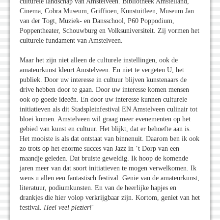
culturele landschap van Amstelveen. Bibliotheek Amstelland,
Cinema, Cobra Museum, Griffioen, Kunstuitleen, Museum Jan
van der Togt, Muziek- en Dansschool, P60 Poppodium,
Poppentheater, Schouwburg en Volksuniversiteit. Zij vormen het
culturele fundament van Amstelveen.
Maar het zijn niet alleen de culturele instellingen, ook de
amateurkunst kleurt Amstelveen. En niet te vergeten U, het
publiek. Door uw interesse in cultuur blijven kunstenaars de
drive hebben door te gaan. Door uw interesse komen mensen
ook op goede ideeën. En door uw interesse kunnen culturele
initiatieven als dit Stadspleinfestival EN Amstelveen culinair tot
bloei komen. Amstelveen wil graag meer evenementen op het
gebied van kunst en cultuur. Het blijkt, dat er behoefte aan is.
Het mooiste is als dat ontstaat van binnenuit. Daarom ben ik ook
zo trots op het enorme succes van Jazz in ’t Dorp van een
maandje geleden. Dat bruiste geweldig. Ik hoop de komende
jaren meer van dat soort initiatieven te mogen verwelkomen. Ik
wens u allen een fantastisch festival. Genie van de amateurkunst,
literatuur, podiumkunsten. En van de heerlijke hapjes en
drankjes die hier volop verkrijgbaar zijn. Kortom, geniet van het
festival.
Heel veel plezier!'