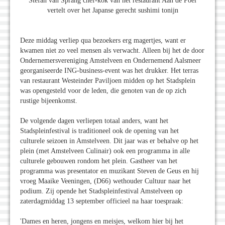
Stefan van Sprang chef-kok van het restaurant Aan de Poel
vertelt over het Japanse gerecht sushimi tonijn
Deze middag verliep qua bezoekers erg magertjes, want er
kwamen niet zo veel mensen als verwacht. Alleen bij het de door
Ondernemersvereniging Amstelveen en Ondernemend Aalsmeer
georganiseerde ING-business-event was het drukker. Het terras
van restaurant Westeinder Paviljoen midden op het Stadsplein
was opengesteld voor de leden, die genoten van de op zich
rustige bijeenkomst.
De volgende dagen verliepen totaal anders, want het
Stadspleinfestival is traditioneel ook de opening van het
culturele seizoen in Amstelveen. Dit jaar was er behalve op het
plein (met Amstelveen Culinair) ook een programma in alle
culturele gebouwen rondom het plein. Gastheer van het
programma was presentator en muzikant Steven de Geus en hij
vroeg Maaike Veeningen, (D66) wethouder Cultuur naar het
podium. Zij opende het Stadspleinfestival Amstelveen op
zaterdagmiddag 13 september officieel na haar toespraak:
'Dames en heren, jongens en meisjes, welkom hier bij het