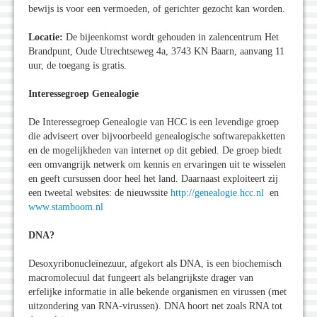
bewijs is voor een vermoeden, of gerichter gezocht kan worden.
Locatie:
De bijeenkomst wordt gehouden in zalencentrum Het
Brandpunt, Oude Utrechtseweg 4a, 3743 KN Baarn, aanvang 11
uur, de toegang is gratis.
Interessegroep Genealogie
De Interessegroep Genealogie van HCC is een levendige groep
die adviseert over bijvoorbeeld genealogische softwarepakketten
en de mogelijkheden van internet op dit gebied. De groep biedt
een omvangrijk netwerk om kennis en ervaringen uit te wisselen
en geeft cursussen door heel het land. Daarnaast exploiteert zij
een tweetal websites: de nieuwssite
http://genealogie.hcc.nl
en
www.stamboom.nl
DNA?
Desoxyribonucleïnezuur, afgekort als DNA, is een biochemisch
macromolecuul dat fungeert als belangrijkste drager van
erfelijke informatie in alle bekende organismen en virussen (met
uitzondering van RNA-virussen). DNA hoort net zoals RNA tot