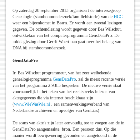
Op zaterdag 28 september 2013 organiseert de interessegroep
Genealogie (stamboomonderzoek/familiehistorie) van de
HCC
weer een bijeenkomst in Baarn. Er wordt een tweetal lezingen
gegeven. De ochtendlezing wordt gegeven door Bas Wilschut,
ontwikkelaar van het computerprogramma GensDataPro. De
middaglezing door Gerrit Woertman gaat over het belang van
DNA bij stamboomonderzoek.
GensDataPro
Ir. Bas Wilschut programmeur, van het zeer welbekende
genealogieprogramma
GensDataPro
, zal de meest recente versie
van het programma 2.9.8.5 bespreken. De nieuwe versie staat
voornamelijk in het teken van het rechtstreeks inlezen van
aktegegevens die via internet beschikbaar zijn
(
www.WieWasWie.nl
, een samenwerkingsverband van
Nederlandse archieven en opvolger van GenLias).
De scans van akte's zijn later eenvoudig toe te voegen aan de in
GensDataPro aangemaakte, bron. Een persoon dus. Op die
manier wordt bewijsvoering gevonden en aangetoond in de