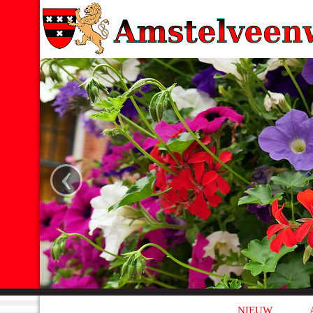
‹
NIEUW