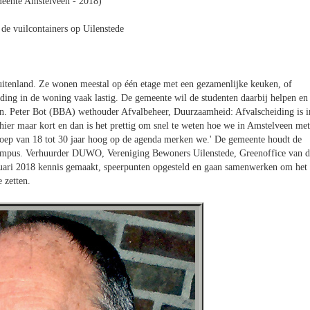
eente Amstelveen - 2018)
 de vuilcontainers op Uilenstede
uitenland. Ze wonen meestal op één etage met een gezamenlijke keuken, of
ding in de woning vaak lastig. De gemeente wil de studenten daarbij helpen en
en. Peter Bot (BBA) wethouder Afvalbeheer, Duurzaamheid: Afvalscheiding is i
 hier maar kort en dan is het prettig om snel te weten hoe we in Amstelveen met
groep van 18 tot 30 jaar hoog op de agenda merken we.' De gemeente houdt de
 campus. Verhuurder DUWO, Vereniging Bewoners Uilenstede, Greenoffice van 
ri 2018 kennis gemaakt, speerpunten opgesteld en gaan samenwerken om het
 zetten.