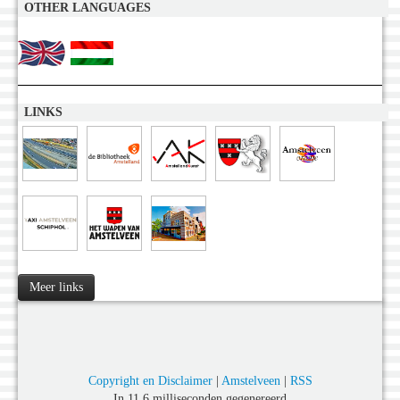
OTHER LANGUAGES
LINKS
Meer links
Copyright en Disclaimer
|
Amstelveen
|
RSS
In 11,6 milliseconden gegenereerd