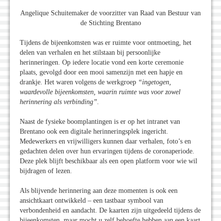
Angelique Schuitemaker de voorzitter van Raad van Bestuur van
de Stichting Brentano
Tijdens de bijeenkomsten was er ruimte voor ontmoeting, het
delen van verhalen en het stilstaan bij persoonlijke
herinneringen. Op iedere locatie vond een korte ceremonie
plaats, gevolgd door een mooi samenzijn met een hapje en
drankje. Het waren volgens de werkgroep
“ingetogen,
waardevolle bijeenkomsten, waarin ruimte was voor zowel
herinnering als verbinding”.
Naast de fysieke boomplantingen is er op het intranet van
Brentano ook een digitale herinneringsplek ingericht.
Medewerkers en vrijwilligers kunnen daar verhalen, foto’s en
gedachten delen over hun ervaringen tijdens de coronaperiode.
Deze plek blijft beschikbaar als een open platform voor wie wil
bijdragen of lezen.
Als blijvende herinnering aan deze momenten is ook een
ansichtkaart ontwikkeld – een tastbaar symbool van
verbondenheid en aandacht. De kaarten zijn uitgedeeld tijdens de
bijeenkomsten, maar mocht u zelf behoefte hebben aan een kaart