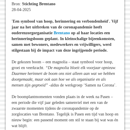
Bron:
Stichting Brentano
28-04-2025
'Een symbool van hoop, herinnering en verbondenheid'.
Vijf
jaar na het uitbreken van de coronapandemie heeft
ouderenzorgorganisatie
Brentano
op al haar locaties een
herinneringsboom geplant. In kleinschalige bijeenkomsten,
samen met bewoners, medewerkers en vrijwilligers, werd
stilgestaan bij de impact van deze ingrijpende periode.
De gekozen boom – een magnolia – staat symbool voor hoop,
groei en veerkracht.
“De magnolia bloeit elk voorjaar opnieuw.
Daarmee herinnert de boom ons niet alleen aan wat we hebben
doorgemaakt, maar ook aan hoe we als organisatie en als
mensen zijn gegroeid”
-aldus de werkgroep ‘Samen na Corona’.
De boomplantmomenten vonden plaats in de week na Pasen –
een periode die vijf jaar geleden samenviel met een van de
zwaarste momenten tijdens de coronapandemie op de
zorglocaties van Brentano. Tegelijk is Pasen een tijd van hoop en
nieuw begin: een passend moment om stil te staan bij wat was én
wat blijft.