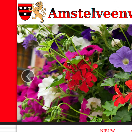
‹
NIEUW