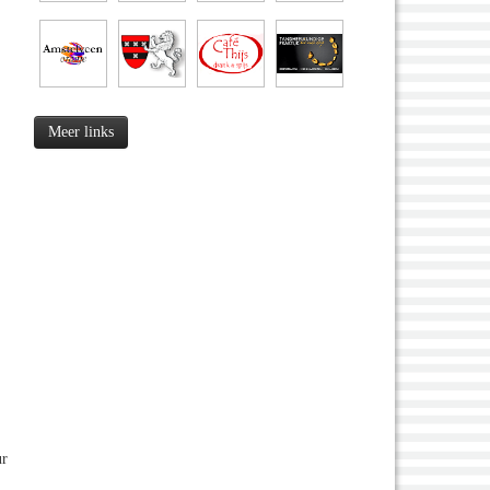
Meer links
ur