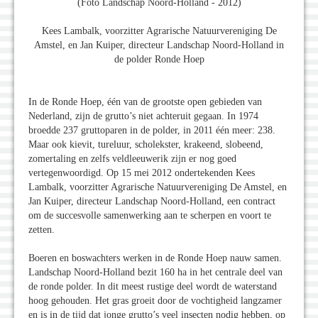
(Foto Landschap Noord-Holland - 2012)
Kees Lambalk, voorzitter Agrarische Natuurvereniging De
Amstel, en Jan Kuiper, directeur Landschap Noord-Holland in
de polder Ronde Hoep
In de Ronde Hoep, één van de grootste open gebieden van
Nederland, zijn de grutto’s niet achteruit gegaan. In 1974
broedde 237 gruttoparen in de polder, in 2011 één meer: 238.
Maar ook kievit, tureluur, scholekster, krakeend, slobeend,
zomertaling en zelfs veldleeuwerik zijn er nog goed
vertegenwoordigd. Op 15 mei 2012 ondertekenden Kees
Lambalk, voorzitter Agrarische Natuurvereniging De Amstel, en
Jan Kuiper, directeur Landschap Noord-Holland, een contract
om de succesvolle samenwerking aan te scherpen en voort te
zetten.
Boeren en boswachters werken in de Ronde Hoep nauw samen.
Landschap Noord-Holland bezit 160 ha in het centrale deel van
de ronde polder. In dit meest rustige deel wordt de waterstand
hoog gehouden. Het gras groeit door de vochtigheid langzamer
en is in de tijd dat jonge grutto’s veel insecten nodig hebben, op