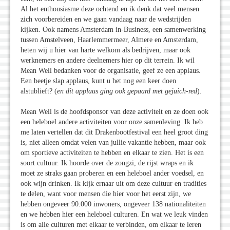
Al het enthousiasme deze ochtend en ik denk dat veel mensen
zich voorbereiden en we gaan vandaag naar de wedstrijden
kijken. Ook namens Amsterdam in-Business, een samenwerking
tussen Amstelveen, Haarlemmermeer, Almere en Amsterdam,
heten wij u hier van harte welkom als bedrijven, maar ook
werknemers en andere deelnemers hier op dit terrein. Ik wil
Mean Well bedanken voor de organisatie, geef ze een applaus.
Een beetje slap applaus, kunt u het nog een keer doen
alstublieft? (
en dit applaus ging ook gepaard met gejuich-red
).
Mean Well is de hoofdsponsor van deze activiteit en ze doen ook
een heleboel andere activiteiten voor onze samenleving. Ik heb
me laten vertellen dat dit Drakenbootfestival een heel groot ding
is, niet alleen omdat velen van jullie vakantie hebben, maar ook
om sportieve activiteiten te hebben en elkaar te zien. Het is een
soort cultuur. Ik hoorde over de zongzi, de rijst wraps en ik
moet ze straks gaan proberen en een heleboel ander voedsel, en
ook wijn drinken. Ik kijk ernaar uit om deze cultuur en tradities
te delen, want voor mensen die hier voor het eerst zijn, we
hebben ongeveer 90.000 inwoners, ongeveer 138 nationaliteiten
en we hebben hier een heleboel culturen. En wat we leuk vinden
is om alle culturen met elkaar te verbinden, om elkaar te leren