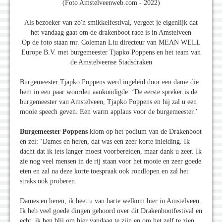
(Foto Amstelveenweb.com - 2022)
Als bezoeker van zo'n smikkelfestival, vergeet je eigenlijk dat
het vandaag gaat om de drakenboot race is in Amstelveen
Op de foto staan mr. Coleman Liu directeur van MEAN WELL
Europe B.V. met burgemeester Tjapko Poppens en het team van
de Amstelveense Stadsdraken
Burgemeester Tjapko Poppens werd ingeleid door een dame die
hem in een paar woorden aankondigde: ‘De eerste spreker is de
burgemeester van Amstelveen, Tjapko Poppens en hij zal u een
mooie speech geven. Een warm applaus voor de burgemeester.’
Burgemeester Poppens
klom op het podium van de Drakenboot
en zei: ‘Dames en heren, dat was een zeer korte inleiding. Ik
dacht dat ik iets langer moest voorbereiden, maar dank u zeer. Ik
zie nog veel mensen in de rij staan voor het mooie en zeer goede
eten en zal na deze korte toespraak ook rondlopen en zal het
straks ook proberen.
Dames en heren, ik heet u van harte welkom hier in Amstelveen.
Ik heb veel goede dingen gehoord over dit Drakenbootfestival en
echt, ik ben blij om hier vandaag te zijn en om het zelf te zien.