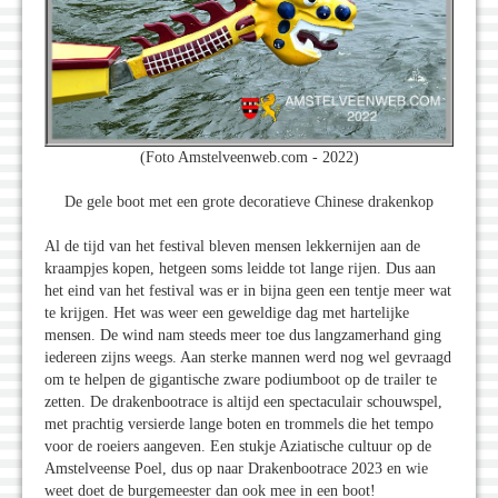
(Foto Amstelveenweb.com - 2022)
De gele boot met een grote decoratieve Chinese drakenkop
Al de tijd van het festival bleven mensen lekkernijen aan de
kraampjes kopen, hetgeen soms leidde tot lange rijen. Dus aan
het eind van het festival was er in bijna geen een tentje meer wat
te krijgen. Het was weer een geweldige dag met hartelijke
mensen. De wind nam steeds meer toe dus langzamerhand ging
iedereen zijns weegs. Aan sterke mannen werd nog wel gevraagd
om te helpen de gigantische zware podiumboot op de trailer te
zetten. De drakenbootrace is altijd een spectaculair schouwspel,
met prachtig versierde lange boten en trommels die het tempo
voor de roeiers aangeven. Een stukje Aziatische cultuur op de
Amstelveense Poel, dus op naar Drakenbootrace 2023 en wie
weet doet de burgemeester dan ook mee in een boot!