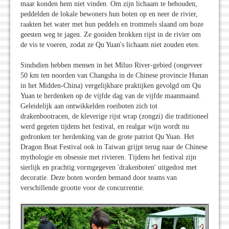
maar konden hem niet vinden. Om zijn lichaam te behouden,
peddelden de lokale bewoners hun boten op en neer de rivier,
raakten het water met hun peddels en trommels slaand om boze
geesten weg te jagen. Ze gooiden brokken rijst in de rivier om
de vis te voeren, zodat ze Qu Yuan's lichaam niet zouden eten.
Sindsdien hebben mensen in het Miluo River-gebied (ongeveer
50 km ten noorden van Changsha in de Chinese provincie Hunan
in het Midden-China) vergelijkbare praktijken gevolgd om Qu
Yuan te herdenken op de vijfde dag van de vijfde maanmaand.
Geleidelijk aan ontwikkelden roeiboten zich tot
drakenbootracen, de kleverige rijst wrap (zongzi) die traditioneel
werd gegeten tijdens het festival, en realgar wijn wordt nu
gedronken ter herdenking van de grote patriot Qu Yuan. Het
Dragon Boat Festival ook in Taiwan grijpt terug naar de Chinese
mythologie en obsessie met rivieren. Tijdens het festival zijn
sierlijk en prachtig vormgegeven 'drakenboten' uitgedost met
decoratie. Deze boten worden bemand door teams van
verschillende grootte voor de concurrentie.