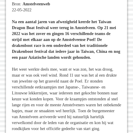
Bron:
Amstelveenweb
22-05-2022
Na een aantal jaren van afwezigheid keerde het Taiwan
Dragon Boat festival weer terug in Amstelveen. Op 21 mei
2022 was het zover en gingen 16 verschillende teams de
strijd met elkaar aan op de Amstelveense Poel! De
drakenboot race is een onderdeel van het traditionele
Drakenboot festival dat iedere jaar in Taiwan, China en nog
een paar Aziatische landen wordt gehouden.
Het weer werkte deels mee, want er was zon, het was droog,
maar er was ook veel wind. Rond 11 uur was het al een drukte
van jewelste op het grasveld naast de Poel. Er stonden
verschillende eetkraampjes met Japanse-, Taiwanese- en
Litouwse lekkernijen, waar iedereen met gekochte bonnen naar
keuze wat konden kopen. Voor de kraampjes ontstonden al snel
lange rijen en voor de meeste Amstelveners waren het onbekende
hapjes, maar ze smaakten wel heerlijk. Toen de burgemeester
van Amstelveen arriveerde werd hij natuurlijk hartelijk
verwelkomd door de leden van de organisatie en kon hij wat
rondkijken voor het officiële gedeelte van start ging.