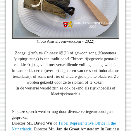
(Foto Amstelveenweb.com - 2022)
Zongzi ([tsʊ̂ŋ.tsɨ Chinees: 粽子) of gewoon zong (Kantonees
Jyutping: zung) is een traditioneel Chinees rijstgerecht gemaakt
van kleefrijst gevuld met verschillende vullingen en gewikkeld
in bamboebladeren (over het algemeen van de soort Indocalamus
tessellatus), of soms met riet of andere grote platte bladeren. Ze
worden gekookt door ze te stomen of te koken.
In de westerse wereld zijn ze ook bekend als rijstknoedels of
kleefrijstknoedels
Na deze speech werd er nog door diverse vertegenwoordigers
gesproken:
Director
Mr. David Wu
of
Taipei Representative Office in the
Netherlands
; Director
Mr. Jan de Groot
Amsterdam In Business