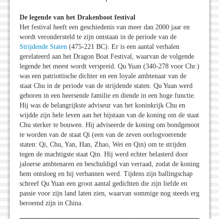
De legende van het Drakenboot festival
Het festival heeft een geschiedenis van meer dan 2000 jaar en
wordt verondersteld te zijn ontstaan in de periode van de
Strijdende Staten
(475-221 BC). Er is een aantal verhalen
gerelateerd aan het Dragon Boat Festival, waarvan de volgende
legende het meest wordt verspreid. Qu Yuan (340-278 voor Chr.)
was een patriottische dichter en een loyale ambtenaar van de
staat Chu in de periode van de strijdende staten. Qu Yuan werd
geboren in een heersende familie en diende in een hoge functie.
Hij was de belangrijkste adviseur van het koninkrijk Chu en
wijdde zijn hele leven aan het bijstaan van de koning om de staat
Chu sterker te bouwen. Hij adviseerde de koning om bondgenoot
te worden van de staat Qi (een van de zeven oorlogvoerende
staten: Qi, Chu, Yan, Han, Zhao, Wei en Qin) om te strijden
tegen de machtigste staat Qin. Hij werd echter belasterd door
jaloerse ambtenaren en beschuldigd van verraad, zodat de koning
hem ontsloeg en hij verbannen werd. Tijdens zijn ballingschap
schreef Qu Yuan een groot aantal gedichten die zijn liefde en
passie voor zijn land laten zien, waarvan sommige nog steeds erg
beroemd zijn in China.