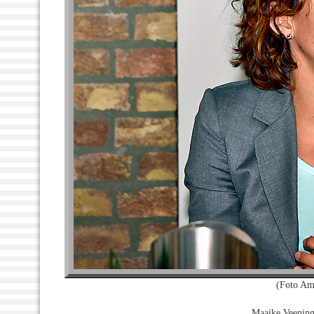
(Foto Am
Maaike Veening