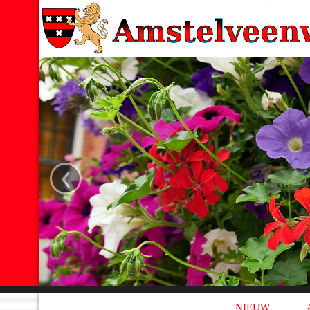
‹
NIEUW