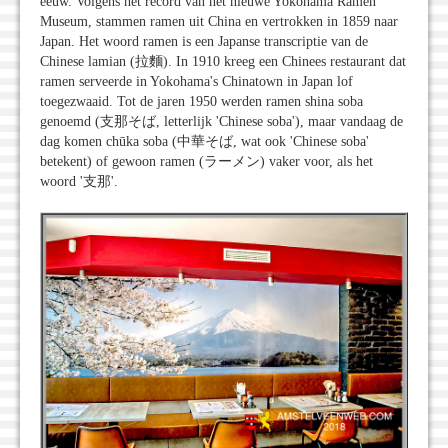
eeuw. Volgens het record van het nieuwe Yokohama Ramen
Museum, stammen ramen uit China en vertrokken in 1859 naar
Japan. Het woord ramen is een Japanse transcriptie van de
Chinese lamian (拉麵). In 1910 kreeg een Chinees restaurant dat
ramen serveerde in Yokohama's Chinatown in Japan lof
toegezwaaid. Tot de jaren 1950 werden ramen shina soba
genoemd (支那そば, letterlijk 'Chinese soba'), maar vandaag de
dag komen chūka soba (中華そば, wat ook 'Chinese soba'
betekent) of gewoon ramen (ラーメン) vaker voor, als het
woord '支那'.