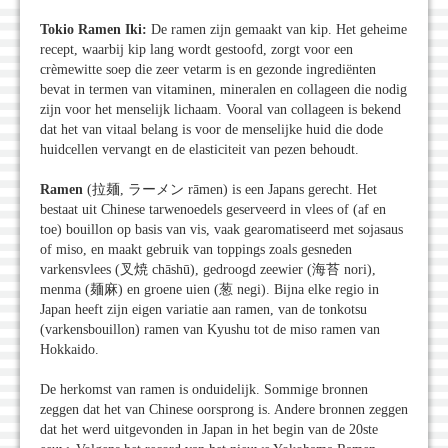
Tokio Ramen Iki:
De ramen zijn gemaakt van kip. Het geheime
recept, waarbij kip lang wordt gestoofd, zorgt voor een
crèmewitte soep die zeer vetarm is en gezonde ingrediënten
bevat in termen van vitaminen, mineralen en collageen die nodig
zijn voor het menselijk lichaam. Vooral van collageen is bekend
dat het van vitaal belang is voor de menselijke huid die dode
huidcellen vervangt en de elasticiteit van pezen behoudt.
Ramen
(拉麺, ラーメン rāmen) is een Japans gerecht. Het
bestaat uit Chinese tarwenoedels geserveerd in vlees of (af en
toe) bouillon op basis van vis, vaak gearomatiseerd met sojasaus
of miso, en maakt gebruik van toppings zoals gesneden
varkensvlees (叉焼 chāshū), gedroogd zeewier (海苔 nori),
menma (麺麻) en groene uien (葱 negi). Bijna elke regio in
Japan heeft zijn eigen variatie aan ramen, van de tonkotsu
(varkensbouillon) ramen van Kyushu tot de miso ramen van
Hokkaido.
De herkomst van ramen is onduidelijk. Sommige bronnen
zeggen dat het van Chinese oorsprong is. Andere bronnen zeggen
dat het werd uitgevonden in Japan in het begin van de 20ste