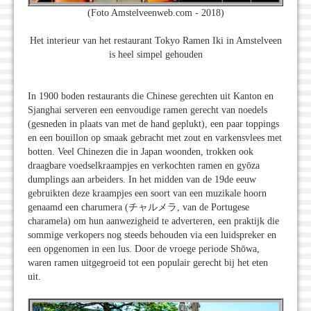
(Foto Amstelveenweb.com - 2018)
Het interieur van het restaurant Tokyo Ramen Iki in Amstelveen
is heel simpel gehouden
In 1900 boden restaurants die Chinese gerechten uit Kanton en
Sjanghai serveren een eenvoudige ramen gerecht van noedels
(gesneden in plaats van met de hand geplukt), een paar toppings
en een bouillon op smaak gebracht met zout en varkensvlees met
botten. Veel Chinezen die in Japan woonden, trokken ook
draagbare voedselkraampjes en verkochten ramen en gyōza
dumplings aan arbeiders. In het midden van de 19de eeuw
gebruikten deze kraampjes een soort van een muzikale hoorn
genaamd een charumera (チャルメラ, van de Portugese
charamela) om hun aanwezigheid te adverteren, een praktijk die
sommige verkopers nog steeds behouden via een luidspreker en
een opgenomen in een lus. Door de vroege periode Shōwa,
waren ramen uitgegroeid tot een populair gerecht bij het eten
uit.