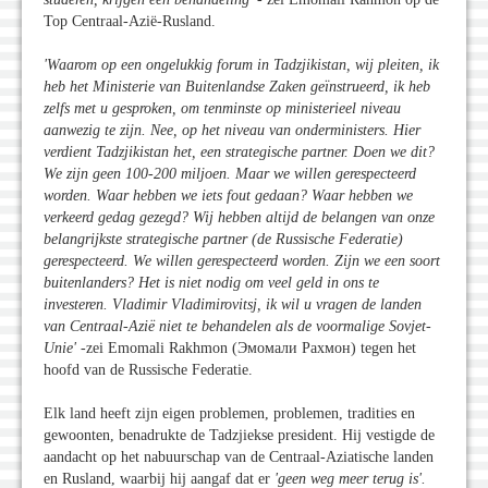
Top Centraal-Azië-Rusland.
'Waarom op een ongelukkig forum in Tadzjikistan, wij pleiten, ik
heb het Ministerie van Buitenlandse Zaken geïnstrueerd, ik heb
zelfs met u gesproken, om tenminste op ministerieel niveau
aanwezig te zijn. Nee, op het niveau van onderministers. Hier
verdient Tadzjikistan het, een strategische partner. Doen we dit?
We zijn geen 100-200 miljoen. Maar we willen gerespecteerd
worden. Waar hebben we iets fout gedaan? Waar hebben we
verkeerd gedag gezegd? Wij hebben altijd de belangen van onze
belangrijkste strategische partner (de Russische Federatie)
gerespecteerd. We willen gerespecteerd worden. Zijn we een soort
buitenlanders? Het is niet nodig om veel geld in ons te
investeren. Vladimir Vladimirovitsj, ik wil u vragen de landen
van Centraal-Azië niet te behandelen als de voormalige Sovjet-
Unie
'
-zei Emomali Rakhmon (Эмомали Рахмон) tegen het
hoofd van de Russische Federatie.
Elk land heeft zijn eigen problemen, problemen, tradities en
gewoonten, benadrukte de Tadzjiekse president. Hij vestigde de
aandacht op het nabuurschap van de Centraal-Aziatische landen
en Rusland, waarbij hij aangaf dat er
'geen weg meer terug is
'.