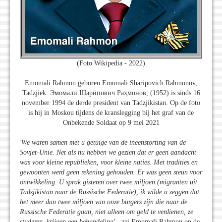
(Foto Wikipedia - 2022)
Emomali Rahmon geboren Emomali Sharipovich Rahmonov,
Tadzjiek: Эмомалӣ Шарӣпович Раҳмонов, (1952) is sinds 16
november 1994 de derde president van Tadzjikistan. Op de foto
is hij in Moskou tijdens de kranslegging bij het graf van de
Onbekende Soldaat op 9 mei 2021
'We waren samen met u getuige van de ineenstorting van de
Sovjet-Unie. Net als nu hebben we gezien dat er geen aandacht
was voor kleine republieken, voor kleine naties. Met tradities en
gewoonten werd geen rekening gehouden. Er was geen steun voor
ontwikkeling. U sprak gisteren over twee miljoen (migranten uit
Tadzjikistan naar de Russische Federatie), ik wilde u zeggen dat
het meer dan twee miljoen van onze burgers zijn die naar de
Russische Federatie gaan, niet alleen om geld te verdienen, ze
studeren, krijgen een behandeling
'
- zei Emomali Rahmon op de