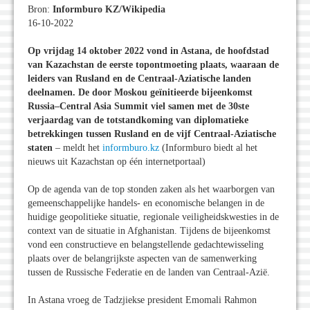
Bron:
Informburo KZ/Wikipedia
16-10-2022
Op vrijdag 14 oktober 2022 vond in Astana, de hoofdstad
van Kazachstan de eerste topontmoeting plaats, waaraan de
leiders van Rusland en de Centraal-Aziatische landen
deelnamen. De door Moskou geïnitieerde bijeenkomst
Russia–Central Asia Summit viel samen met de 30ste
verjaardag van de totstandkoming van diplomatieke
betrekkingen tussen Rusland en de vijf Centraal-Aziatische
staten
– meldt het
informburo.kz
(Informburo biedt al het
nieuws uit Kazachstan op één internetportaal)
Op de agenda van de top stonden zaken als het waarborgen van
gemeenschappelijke handels- en economische belangen in de
huidige geopolitieke situatie, regionale veiligheidskwesties in de
context van de situatie in Afghanistan. Tijdens de bijeenkomst
vond een constructieve en belangstellende gedachtewisseling
plaats over de belangrijkste aspecten van de samenwerking
tussen de Russische Federatie en de landen van Centraal-Azië.
In Astana vroeg de Tadzjiekse president Emomali Rahmon