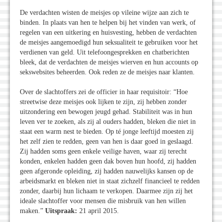
De verdachten wisten de meisjes op vileine wijze aan zich te
binden. In plaats van hen te helpen bij het vinden van werk, of
regelen van een uitkering en huisvesting, hebben de verdachten
de meisjes aangemoedigd hun seksualiteit te gebruiken voor het
verdienen van geld. Uit telefoongesprekken en chatberichten
bleek, dat de verdachten de meisjes wierven en hun accounts op
sekswebsites beheerden. Ook reden ze de meisjes naar klanten.
Over de slachtoffers zei de officier in haar requisitoir: “Hoe
streetwise deze meisjes ook lijken te zijn, zij hebben zonder
uitzondering een bewogen jeugd gehad. Stabiliteit was in hun
leven ver te zoeken, als zij al ouders hadden, bleken die niet in
staat een warm nest te bieden. Op té jonge leeftijd moesten zij
het zelf zien te redden, geen van hen is daar goed in geslaagd.
Zij hadden soms geen enkele veilige haven, waar zij terecht
konden, enkelen hadden geen dak boven hun hoofd, zij hadden
geen afgeronde opleiding, zij hadden nauwelijks kansen op de
arbeidsmarkt en bleken niet in staat zichzelf financieel te redden
zonder, daarbij hun lichaam te verkopen. Daarmee zijn zij het
ideale slachtoffer voor mensen die misbruik van hen willen
maken.”
Uitspraak:
21 april 2015.