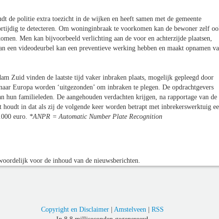
dt de politie extra toezicht in de wijken en heeft samen met de gemeente
rtijdig te detecteren. Om woninginbraak te voorkomen kan de bewoner zelf oo
men. Men kan bijvoorbeeld verlichting aan de voor en achterzijde plaatsen,
n van een videodeurbel kan een preventieve werking hebben en maakt opnamen v
m Zuid vinden de laatste tijd vaker inbraken plaats, mogelijk gepleegd door
j naar Europa worden ‘uitgezonden’ om inbraken te plegen. De opdrachtgevers
van hun familieleden. De aangehouden verdachten krijgen, na rapportage van de
 houdt in dat als zij de volgende keer worden betrapt met inbrekerswerktuig e
0.000 euro.
*ANPR = Automatic Number Plate Recognition
oordelijk voor de inhoud van de nieuwsberichten.
Copyright en Disclaimer
|
Amstelveen
|
RSS