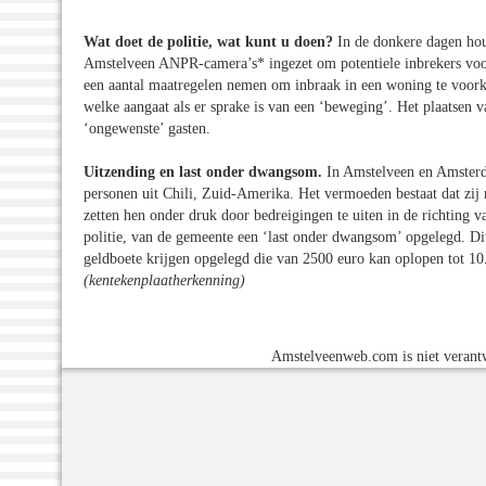
Wat doet de politie, wat kunt u doen?
In de donkere dagen hou
Amstelveen ANPR-camera’s* ingezet om potentiele inbrekers voo
een aantal maatregelen nemen om inbraak in een woning te voorko
welke aangaat als er sprake is van een ‘beweging’. Het plaatse
‘ongewenste’ gasten.
Uitzending en last onder dwangsom.
In Amstelveen en Amsterda
personen uit Chili, Zuid-Amerika. Het vermoeden bestaat dat zi
zetten hen onder druk door bedreigingen te uiten in de richting 
politie, van de gemeente een ‘last onder dwangsom’ opgelegd. Dit
geldboete krijgen opgelegd die van 2500 euro kan oplopen tot 1
(kentekenplaatherkenning)
Amstelveenweb.com is niet verantw