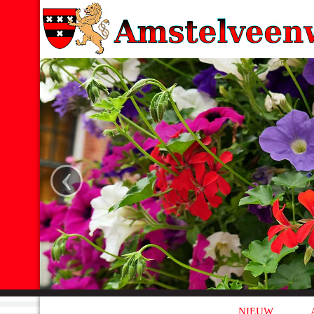
‹
NIEUW