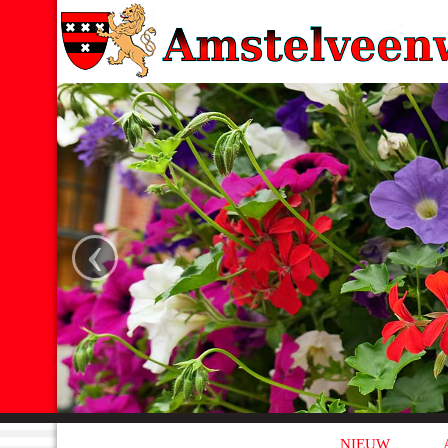
‹
NIEUW