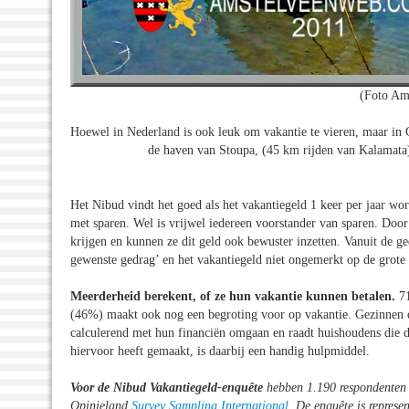
(Foto Am
Hoewel in Nederland is ook leuk om vakantie te vieren, maar in G
de haven van Stoupa, (45 km rijden van Kalamata) 
Het Nibud vindt het goed als het vakantiegeld 1 keer per jaar w
met sparen. Wel is vrijwel iedereen voorstander van sparen. Door 
krijgen en kunnen ze dit geld ook bewuster inzetten. Vanuit de 
gewenste gedrag’ en het vakantiegeld niet ongemerkt op de grote
Meerderheid berekent, of ze hun vakantie kunnen betalen.
7
(46%) maakt ook nog een begroting voor op vakantie. Gezinnen do
calculerend met hun financiën omgaan en raadt huishoudens die di
hiervoor heeft gemaakt, is daarbij een handig hulpmiddel.
Voor de Nibud Vakantiegeld-enquête
hebben 1.190 respondenten e
Opinieland
Survey Sampling International
. De enquête is represe