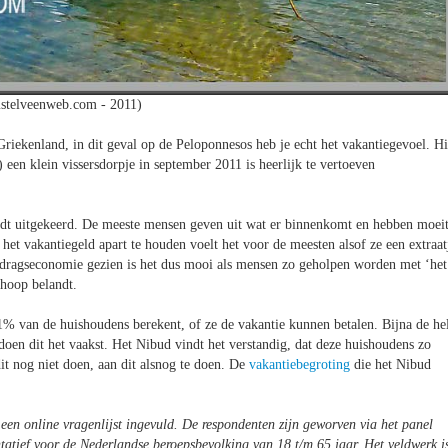
stelveenweb.com - 2011)
riekenland, in dit geval op de Peloponnesos heb je echt het vakantiegevoel. Hi
een klein vissersdorpje in september 2011 is heerlijk te vertoeven
ordt uitgekeerd. De meeste mensen geven uit wat er binnenkomt en hebben moei
het vakantiegeld apart te houden voelt het voor de meesten alsof ze een extraat
gedragseconomie gezien is het dus mooi als mensen zo geholpen worden met ‘het
 hoop belandt.
1% van de huishoudens berekent, of ze de vakantie kunnen betalen. Bijna de hel
en dit het vaakst. Het Nibud vindt het verstandig, dat deze huishoudens zo
t nog niet doen, aan dit alsnog te doen. De
vakantiebegroting
die het Nibud
en online vragenlijst ingevuld. De respondenten zijn geworven via het panel
ntatief voor de Nederlandse beroepsbevolking van 18 t/m 65 jaar. Het veldwerk i