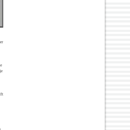
er
te
je
ft
s