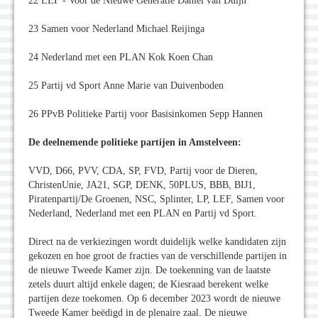
22 LEF - Voor de Nieuwe Generatie Daniël van Duijn
23 Samen voor Nederland Michael Reijinga
24 Nederland met een PLAN Kok Koen Chan
25 Partij vd Sport Anne Marie van Duivenboden
26 PPvB Politieke Partij voor Basisinkomen Sepp Hannen
De deelnemende politieke partijen in Amstelveen:
VVD, D66, PVV, CDA, SP, FVD, Partij voor de Dieren,
ChristenUnie, JA21, SGP, DENK, 50PLUS, BBB, BIJ1,
Piratenpartij/De Groenen, NSC, Splinter, LP, LEF, Samen voor
Nederland, Nederland met een PLAN en Partij vd Sport.
Direct na de verkiezingen wordt duidelijk welke kandidaten zijn
gekozen en hoe groot de fracties van de verschillende partijen in
de nieuwe Tweede Kamer zijn. De toekenning van de laatste
zetels duurt altijd enkele dagen; de Kiesraad berekent welke
partijen deze toekomen. Op 6 december 2023 wordt de nieuwe
Tweede Kamer beëdigd in de plenaire zaal. De nieuwe