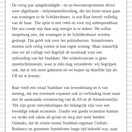
De vorig jaar aangekondigde - en na bewonersprotesten direct
weer afgeblazen - miljoenenuitbreiding, die ten koste moest gaan
van woningen in de Schildersbuurt, is wat Raat betreft volledig
van de baan. 'Die optie is niet reëel en voor mij onbespreekbaar.
Het zou zonde zijn daar nog energie in te steken. We willen
simpelweg niet, dat woningen in de Schildersbuurt worden
gesloopt. Dat geldt ook voor het politiebureau. Amstelveners
moeten zich veilig voelen in hun eigen woning. Maar natuurlijk
zien we als college wel degelijk de noodzaak voor een
uitbreiding van het Stadshart. Het winkelcentrum is geen
openluchtmuseum, waar je niks mag veranderen: wij begrijpen
ook, dat er iets moet gebeuren en we hopen op dezelfde lijn als
UR uit te komen.'
Raat vindt een vitaal Stadshart van levensbelang en is van
mening, dat een eventuele expansie ook in verbinding moet staan
met de aanstaande vernieuwing van de A9 en de Amstelveenlijn.
'Het zijn grote ontwikkelingen die belangrijk zijn voor een
levendige lokale economie. Zonder een goede economie kunnen
we straks ook zaken als groen en zorg niet meer betalen.'
Ondanks, dat de relatie tussen Stadshart-eigenaar Unibail-
Rodamco en gemeente Amstelveen lange tijd bekoeld was, staat