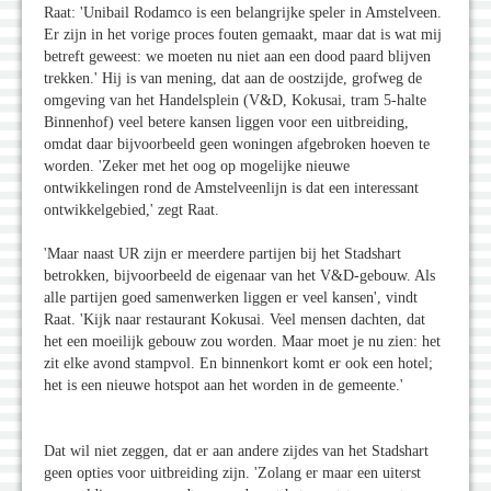
Raat: 'Unibail Rodamco is een belangrijke speler in Amstelveen.
Er zijn in het vorige proces fouten gemaakt, maar dat is wat mij
betreft geweest: we moeten nu niet aan een dood paard blijven
trekken.' Hij is van mening, dat aan de oostzijde, grofweg de
omgeving van het Handelsplein (V&D, Kokusai, tram 5-halte
Binnenhof) veel betere kansen liggen voor een uitbreiding,
omdat daar bijvoorbeeld geen woningen afgebroken hoeven te
worden. 'Zeker met het oog op mogelijke nieuwe
ontwikkelingen rond de Amstelveenlijn is dat een interessant
ontwikkelgebied,' zegt Raat.
'Maar naast UR zijn er meerdere partijen bij het Stadshart
betrokken, bijvoorbeeld de eigenaar van het V&D-gebouw. Als
alle partijen goed samenwerken liggen er veel kansen', vindt
Raat. 'Kijk naar restaurant Kokusai. Veel mensen dachten, dat
het een moeilijk gebouw zou worden. Maar moet je nu zien: het
zit elke avond stampvol. En binnenkort komt er ook een hotel;
het is een nieuwe hotspot aan het worden in de gemeente.'
Dat wil niet zeggen, dat er aan andere zijdes van het Stadshart
geen opties voor uitbreiding zijn. 'Zolang er maar een uiterst