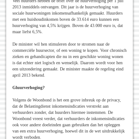
Veel huurders hebben de brief over de huurverhoging per 1 juli
2013 inmiddels ontvangen. Dit jaar is de huurverhoging van
sociale huurwoningen inkomensafhankelijk gemaakt. Huurders
met een huishoudinkomen boven de 33.614 euro kunnen een
huurverhoging van 4,5% krijgen. Boven de 43.000 euro is, dat
maar liefst 6,5%.
De minister wil hen stimuleren door te stromen naar de
commerciële huursector, of een woning te kopen. Voor chronisch
zieken en gehandicapten die nu in een geschikte woning wonen
is dat echter niet logisch en wenselijk. Daarom wordt voor hen
een uitzondering gemaakt. De minister maakte de regeling eind
april 2013 bekend.
Gluurverhoging?
Volgens de Woonbond is het een grove inbreuk op de privacy,
dat de Belastingdienst inkomensindicaties verstrekt aan
verhuurders zonder, dat huurders hiermee instemmen. De
Woonbond vreest verder, dat verhuurders de inkomensindicaties
ook voor andere doeleinden gaan gebruiken dan het opleggen
van een extra huurverhoging, hoewel dit in de wet uitdrukkelijk
wordt verboden.