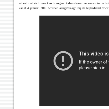
asbest met zich mee kan brengen. Asbestdaken verweren in de bui
vanaf 4 januari 2016 worden aangevraagd bij de Rijksdienst v