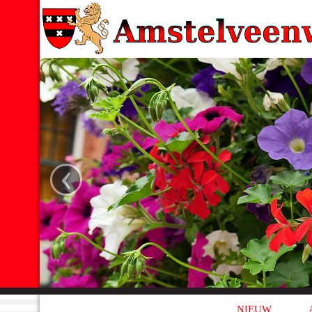
‹
NIEUW