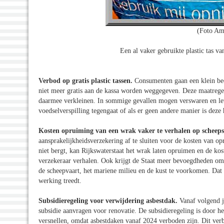
(Foto Am
Een al vaker gebruikte plastic tas va
Verbod op gratis plastic tassen.
Consumenten gaan een klein bedr
niet meer gratis aan de kassa worden weggegeven. Deze maatregel 
daarmee verkleinen. In sommige gevallen mogen verswaren en leve
voedselverspilling tegengaat of als er geen andere manier is deze
Kosten opruiming van een wrak vaker te verhalen op scheep
aansprakelijkheidsverzekering af te sluiten voor de kosten van o
niet bergt, kan Rijkswaterstaat het wrak laten opruimen en de ko
verzekeraar verhalen. Ook krijgt de Staat meer bevoegdheden om
de scheepvaart, het mariene milieu en de kust te voorkomen. Dat 
werking treedt.
Subsidieregeling voor verwijdering asbestdak.
Vanaf volgend 
subsidie aanvragen voor renovatie. De subsidieregeling is door he
versnellen, omdat asbestdaken vanaf 2024 verboden zijn. Dit verb