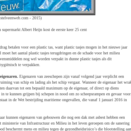
stelveenweb.com - 2015)
n supermarkt Albert Heijn kost de eerste keer 25 cent
ag betalen voor een plastic tas, want plastic tasjes mogen in het nieuwe jaar
moet het aantal plastic tasjes terugdringen en de schade voor het milieu
nsmiddelen nog wel worden verpakt in dunne plastic tasjes als dit
 hygiënisch te verpakken.
seigenaren.
Eigenaren van zeeschepen zijn vanaf volgend jaar verplicht een
pruiming van schip en lading als het schip vergaat. Wanneer de eigenaar het wra
sten daarvan tot een bepaald maximum op de eigenaar, of direct op diens
 in te kunnen grijpen bij schepen in nood om zo scheepsrampen en gevaar voor
staat in de Wet bestrijding maritieme ongevallen, die vanaf 1 januari 2016 in
jaar kunnen eigenaren van gebouwen die nog een dak met asbest hebben een
t ministerie van Infrastructuur en Milieu in het leven geroepen om de sanering 
od beschermt mens en milieu tegen de gezondheidsrisico’s die blootstelling aa